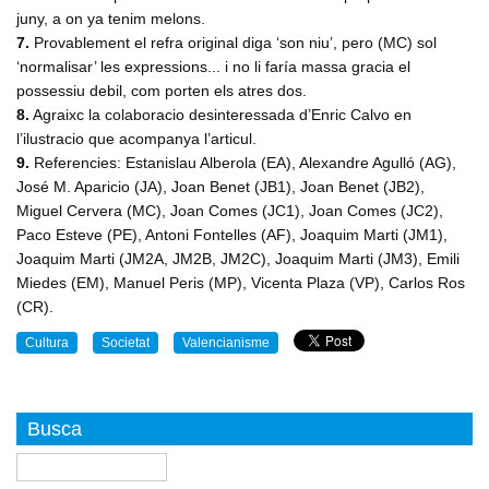
juny, a on ya tenim melons.
7.
Provablement el refra original diga ‘son niu’, pero (MC) sol
‘normalisar’ les expressions... i no li faría massa gracia el
possessiu debil, com porten els atres dos.
8.
Agraixc la colaboracio desinteressada d’Enric Calvo en
l’ilustracio que acompanya l’articul.
9.
Referencies: Estanislau Alberola (EA), Alexandre Agulló (AG),
José M. Aparicio (JA), Joan Benet (JB1), Joan Benet (JB2),
Miguel Cervera (MC), Joan Comes (JC1), Joan Comes (JC2),
Paco Esteve (PE), Antoni Fontelles (AF), Joaquim Marti (JM1),
Joaquim Marti (JM2A, JM2B, JM2C), Joaquim Marti (JM3), Emili
Miedes (EM), Manuel Peris (MP), Vicenta Plaza (VP), Carlos Ros
(CR).
Cultura
Societat
Valencianisme
Busca
Buscar