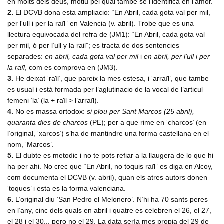
en molts dels deus, motiu pel qual tambe se l’identifica en l’amor.
2.
El DCVB dona esta ampliacio: “En Abril, cada gota val per mil,
per l'ull i per la raïl” en Valencia (v. abril). Trobe que es una
llectura equivocada del refra de (JM1): “En Abril, cada gota val
per mil, ó per l’ull y la rail”; es tracta de dos sentencies
separades:
en abril, cada gota val per mil
i
en abril, per l’ull i per
la raïl
, com es comprova en (JM3).
3.
He deixat ‘raïl’, que pareix la mes estesa, i ‘arraïl’, que tambe
es usual i està formada per l’aglutinacio de la vocal de l’articul
femeni ‘la’ (la + raïl > l’arraïl).
4.
No es massa ortodox:
si plou per Sant Marcos (25 abril),
quaranta dies de charcos
(PE); per a que rime en ‘charcos’ (en
l’original, ‘xarcos’) s’ha de mantindre una forma castellana en el
nom, ‘Marcos’.
5.
El dubte es metodic i no te pots refiar a la llaugera de lo que hi
ha per ahi. No crec que “En Abril, no toquis raïl” es diga en Alcoy,
com documenta el DCVB (v. abril), quan els atres autors donen
‘toques’ i esta es la forma valenciana.
6.
L’original diu ‘San Pedro el Melonero’. N’hi ha 70 sants peres
en l’any, cinc dels quals en abril i quatre es celebren el 26, el 27,
el 28 i el 30... pero no el 29. La data sería mes propia del 29 de