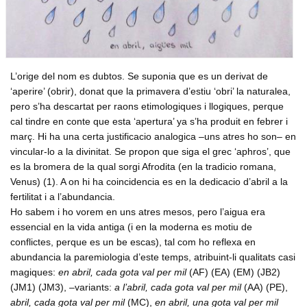
Formacio complementaria
Infraestructures
Usuari
*
Contactar
Normes d'El Puig
Politica
Afilia't
Cursos IEV
Opinio
Contrasenya
*
L’orige del nom es dubtos. Se suponia que es un derivat de
Societat
‘aperire’ (obrir), donat que la primavera d’estiu ‘obri’ la naturalea,
Denuncia social
pero s’ha descartat per raons etimologiques i llogiques, perque
Crear nou conte
cal tindre en conte que esta ‘apertura’ ya s’ha produit en febrer i
ACNV
Solicitar una nova contrasenya
març. Hi ha una certa justificacio analogica –uns atres ho son– en
Economia
vincular-lo a la divinitat. Se propon que siga el grec ‘aphros’, que
es la bromera de la qual sorgi Afrodita (en la tradicio romana,
Venus) (1). A on hi ha coincidencia es en la dedicacio d’abril a la
fertilitat i a l’abundancia.
Ho sabem i ho vorem en uns atres mesos, pero l’aigua era
essencial en la vida antiga (i en la moderna es motiu de
conflictes, perque es un be escas), tal com ho reflexa en
abundancia la paremiologia d’este temps, atribuint-li qualitats casi
magiques:
en abril, cada gota val per mil
(AF) (EA) (EM) (JB2)
(JM1) (JM3), –variants:
a l’abril, cada gota val per mil
(AA) (PE),
abril, cada gota val per mil
(MC),
en abril, una gota val per mil