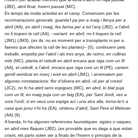
(JB2),
abril finat, hivern passat
(MC).
Es temps de molta activitat en el camp. Comencem per les
recomanacions generals:
guarda’t pa per a maig i llenya per a
abril
(AA),
en abril i maig, fes farina per a tot l’any
(JB2),
a l’abril,
no li toques la raïl
(AA), –variant:
en abril, no li toques la raïl
(JM1) (JM3), (es dir, no es moment per a transplants ni per a
faenes que afecten la raïl de les plantes)– (5); continuem pels
treballs:
empelta per l’abril i als tres anys, de raïms, en colliras
mils
(MC),
planta el cebolli en abril encara que siga com un fil
(AA),
el cebolli, a l’abril, encara que siga com un fil
(PE),
canem
gentil sembrat en març i eixit en abril
(JM1); i arrematem per
algunes constatacions:
flor d’olivera en abril, oli per al cresol
(JC2),
no hi ha abril sens espigues
(MC),
en abril, lo blat puja
com un fil, en maig puja con un faig
(EA),
per Sant Jordi, ves a
vore l’ordi; si en veus una espiga aci i una atra alla, torna-te’n a
casa que prou n’hi ha
(EA),
vintinou d’abril, Sant Pere el Meloner
(AA) (6).
A banda, hi ha algunes referencies faunistiques:
egües o vaques,
en abril mes flaques
(JB2), (es provable que es dega a que estan
criant, els parts solen ser a finals de l’hivern o principis de la