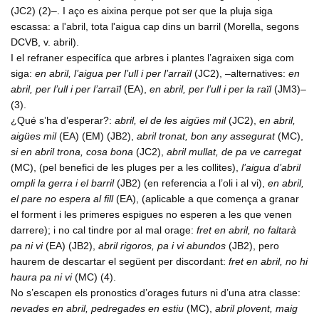
(JC2) (2)–. I aço es aixina perque pot ser que la pluja siga
escassa: a l'abril, tota l'aigua cap dins un barril (Morella, segons
DCVB, v. abril).
I el refraner especifíca que arbres i plantes l’agraixen siga com
siga:
en abril, l’aigua per l’ull i per l’arraïl
(JC2), –alternatives:
en
abril, per l’ull i per l’arraïl
(EA),
en abril, per l’ull i per la raïl
(JM3)–
(3).
¿Qué s’ha d’esperar?:
abril, el de les aigües mil
(JC2),
en abril,
aigües mil
(EA) (EM) (JB2),
abril tronat, bon any assegurat
(MC),
si en abril trona, cosa bona
(JC2),
abril mullat, de pa ve carregat
(MC), (pel benefici de les pluges per a les collites),
l’aigua d’abril
ompli la gerra i el barril
(JB2) (en referencia a l’oli i al vi),
en abril,
el pare no espera al fill
(EA), (aplicable a que comença a granar
el forment i les primeres espigues no esperen a les que venen
darrere); i no cal tindre por al mal orage:
fret en abril, no faltarà
pa ni vi
(EA) (JB2),
abril rigoros, pa i vi abundos
(JB2), pero
haurem de descartar el següent per discordant:
fret en abril, no hi
haura pa ni vi
(MC) (4).
No s’escapen els pronostics d’orages futurs ni d’una atra classe:
nevades en abril, pedregades en estiu
(MC),
abril plovent, maig