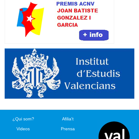
¿Qui som?
Afilia't
Videos
Prensa