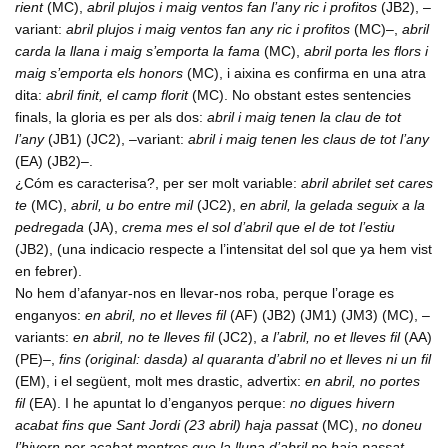
rient
(MC),
abril plujos i maig ventos fan l’any ric i profitos
(JB2), –
variant:
abril plujos i maig ventos fan any ric i profitos
(MC)–,
abril
carda la llana i maig s’emporta la fama
(MC),
abril porta les flors i
maig s’emporta els honors
(MC), i aixina es confirma en una atra
dita:
abril finit, el camp florit
(MC). No obstant estes sentencies
finals, la gloria es per als dos:
abril i maig tenen la clau de tot
l’any
(JB1) (JC2), –variant:
abril i maig tenen les claus de tot l’any
(EA) (JB2)–.
¿Cóm es caracterisa?, per ser molt variable:
abril abrilet set cares
te
(MC),
abril, u bo entre mil
(JC2),
en abril, la gelada seguix a la
pedregada
(JA),
crema mes el sol d’abril que el de tot l’estiu
(JB2), (una indicacio respecte a l’intensitat del sol que ya hem vist
en febrer).
No hem d’afanyar-nos en llevar-nos roba, perque l’orage es
enganyos:
en abril, no et lleves fil
(AF) (JB2) (JM1) (JM3) (MC), –
variants:
en abril, no te lleves fil
(JC2),
a l’abril, no et lleves fil
(AA)
(PE)–,
fins (original: dasda) al quaranta d’abril no et lleves ni un fil
(EM), i el següent, molt mes drastic, advertix:
en abril, no portes
fil
(EA). I he apuntat lo d’enganyos perque:
no digues hivern
acabat fins que Sant Jordi (23 abril) haja passat
(MC),
no doneu
l’hivern per acabat mentres que la lluna d’abril no haja passat