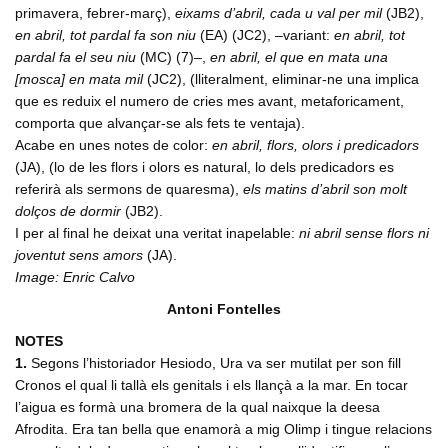
primavera, febrer-març),
eixams d’abril, cada u val per mil
(JB2),
en abril, tot pardal fa son niu
(EA) (JC2), –variant:
en abril, tot
pardal fa el seu niu
(MC) (7)–,
en abril, el que en mata una
[mosca] en mata mil
(JC2), (lliteralment, eliminar-ne una implica
que es reduix el numero de cries mes avant, metaforicament,
comporta que alvançar-se als fets te ventaja).
Acabe en unes notes de color:
en abril, flors, olors i predicadors
(JA), (lo de les flors i olors es natural, lo dels predicadors es
referirà als sermons de quaresma),
els matins d’abril son molt
dolços de dormir
(JB2).
I per al final he deixat una veritat inapelable:
ni abril sense flors ni
joventut sens amors
(JA).
Image: Enric Calvo
Antoni Fontelles
NOTES
1.
Segons l’historiador Hesiodo, Ura va ser mutilat per son fill
Cronos el qual li tallà els genitals i els llançà a la mar. En tocar
l’aigua es formà una bromera de la qual naixque la deesa
Afrodita. Era tan bella que enamorà a mig Olimp i tingue relacions