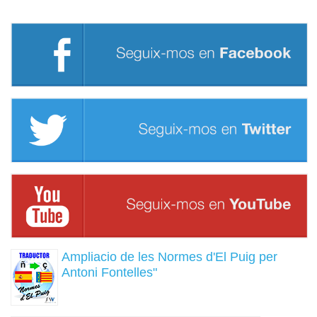
Ampliacio de les Normes d'El Puig per
Antoni Fontelles"