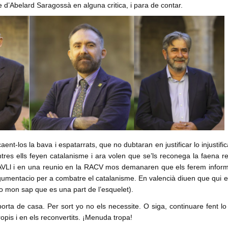
 d’Abelard Saragossà en alguna critica, i para de contar.
aent-los la bava i espatarrats, que no dubtaran en justificar lo injustific
res ells feyen catalanisme i ara volen que se’ls reconega la faena re
a AVLl i en una reunio en la RACV mos demanaren que els ferem infor
argumentacio per a combatre el catalanisme. En valencià diuen que qui 
t lo mon sap que es una part de l’esquelet).
orta de casa. Per sort yo no els necessite. O siga, continuare fent lo
pis i en els reconvertits. ¡Menuda tropa!