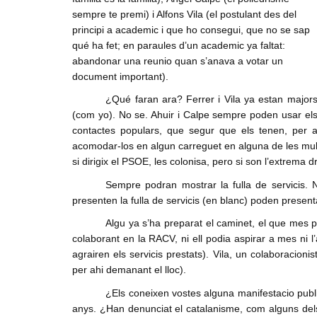
sempre te premi) i Alfons Vila (el postulant des del
Denuncia social
principi a academic i que ho consegui, que no se sap
ACNV
qué ha fet; en paraules d’un academic ya faltat:
abandonar una reunio quan s’anava a votar un
Economia
document important).
¿Qué faran ara? Ferrer i Vila ya estan major
(com yo). No se. Ahuir i Calpe sempre poden usar el
contactes populars, que segur que els tenen, per 
acomodar-los en algun carreguet en alguna de les multi
si dirigix el PSOE, les colonisa, pero si son l’extrema d
Sempre podran mostrar la fulla de servicis. N
presenten la fulla de servicis (en blanc) poden present
Algu ya s’ha preparat el caminet, el que mes po
colaborant en la RACV, ni ell podia aspirar a mes ni l
agrairen els servicis prestats). Vila, un colaboracio
per ahi demanant el lloc).
¿Els coneixen vostes alguna manifestacio publi
anys. ¿Han denunciat el catalanisme, com alguns dels