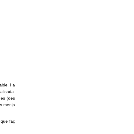
able. I a
alisada.
mes (des
es menja
 que faç