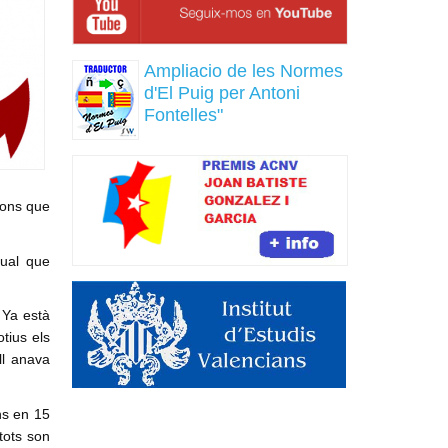
Ampliacio de les Normes
d'El Puig per Antoni
Fontelles"
ions que
gual que
 Ya està
tius els
ll anava
ns en 15
tots son