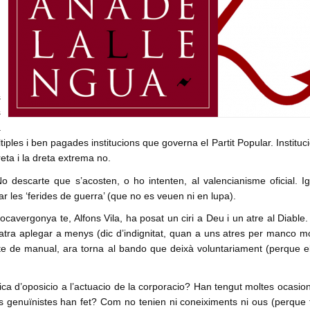
s
s
a
ples i ben pagades institucions que governa el Partit Popular. Instituc
reta i la dreta extrema no.
o descarte que s’acosten, o ho intenten, al valencianisme oficial. I
ar les ‘ferides de guerra’ (que no es veuen ni en lupa).
cavergonya te, Alfons Vila, ha posat un ciri a Deu i un atre al Diable.
’atra aplegar a menys (dic d’indignitat, quan a uns atres per manco mo
niste de manual, ara torna al bando que deixà voluntariament (perque e
ca d’oposicio a l’actuacio de la corporacio? Han tengut moltes ocasio
 genuïnistes han fet? Com no tenien ni coneiximents ni ous (perque 