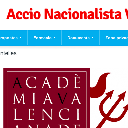
Propostes
Formacio
Documents
Zona priva
eccions Europees
Formacio per a
Videos
Usuari
*
ntelles
valencianistes
ograma Politic d'Accio
cionalista Valenciana
Formacio dirigents
Contrasenya
*
Formacio complementaria
Normes d'El Puig
Crear nou con
Solicitar una 
contrasenya