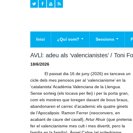
Inici
¿Quí som?
Seccions
Historia
Agenda
El
AVLl: adeu als ‘valencianistes’ / Toni Fo
Declaracio de Principis
Campanyes
Pr
18/6/2026
Na
Mig ambient
El passat dia 16 de juny (2026) es tancava un
cicle dels mes penosos per al ‘valencianisme’ en la
Cultura
‘catalanista’ Acadèmia Valenciana de la Llengua.
Valencianisme
Sense sorteig (els tocava per llei) i per la porta gran,
com els mestres que toregen davant de bous braus,
Infraestructures
abandonaren el carrec d’academic els quatre ginets
Politica
de l’Apocalipsis: Ramon Ferrer (neoconvers, en
acabant de caure del cavall), Artur Ahuir (que pretenia
Opinio
fer el valencianisme mes cult i mes divertit, pero la
Societat
familia es la familia), Àngel Calpe (el poliedrisme