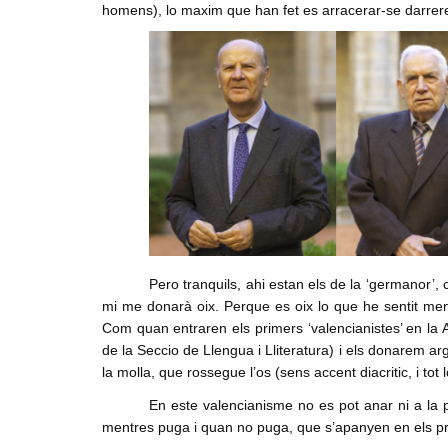
homens), lo maxim que han fet es arracerar-se darrere
Pero tranquils, ahi estan els de la ‘germanor’, c
mi me donarà oix. Perque es oix lo que he sentit ment
Com quan entraren els primers ‘valencianistes’ en l
de la Seccio de Llengua i Lliteratura) i els donarem 
la molla, que rossegue l’os (sens accent diacritic, i to
En este valencianisme no es pot anar ni a la p
mentres puga i quan no puga, que s’apanyen en els pro