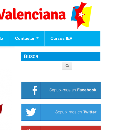
da
Contactar
Cursos IEV
Afilia't
Busca
Buscar
te
nova