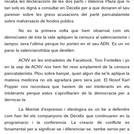
recabà les declaracions de les dos parts i
Valencia Plaza
que ni
tan sols es dignà a consultar en Decidix per a que donaren el seu
pareixer sobre les greus acusacions del partit pancatalaniste
sobre malversacio de fondos publics.
No es la primera volta que hem observat com els
democrates de tota la vida
apliquen la censura al valencianisme i
tampoc sera l’ultima perque ho porten en el seu ADN. Es un no
parar la valencianofobia que destilen.
ACNV en les entradetes de Facebook, Toni Fontelles i yo
en la uep de ACNV nos hem fet reso amplament de la censura
pancatalanista. Plou sobre banyat, quan algun dia se’ls aplique la
mateixa medicina no els agradarà pero sera just. El filosof Karl
Popper nos recordava que haviem de ser intolerants en els
intolerants perque estos s’aprofitarien de la democracia per a
derrocar-la.
La llibertat d’expressio i ideologica es un be a defendre
com han fet els companyons de Decidix que continuaren en la
programacio i la conferencia. La creacio de conflicte es
fonamental per a significar-se i diferenciar-se, tambe servix per a