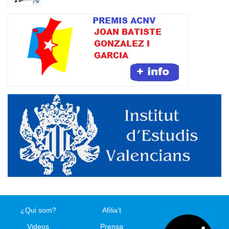
¿Qui som?
Afilia't
Videos
Prensa