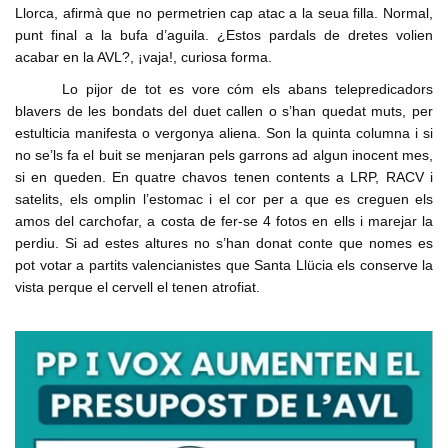
Llorca, afirmà que no permetrien cap atac a la seua filla. Normal,
punt final a la bufa d’aguila. ¿Estos pardals de dretes volien
acabar en la AVL?, ¡vaja!, curiosa forma.
Lo pijor de tot es vore cóm els abans telepredicadors
blavers de les bondats del duet callen o s’han quedat muts, per
estulticia manifesta o vergonya aliena. Son la quinta columna i si
no se’ls fa el buit se menjaran pels garrons ad algun inocent mes,
si en queden. En quatre chavos tenen contents a LRP, RACV i
satelits, els omplin l’estomac i el cor per a que es creguen els
amos del carchofar, a costa de fer-se 4 fotos en ells i marejar la
perdiu. Si ad estes altures no s’han donat conte que nomes es
pot votar a partits valencianistes que Santa Llücia els conserve la
vista perque el cervell el tenen atrofiat.