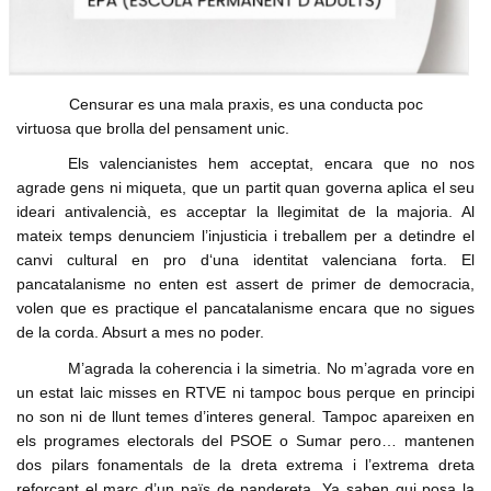
Formacio complementaria
Infraestructures
Usuari
*
Contactar
Normes d'El Puig
Politica
Afilia't
Cursos IEV
Opinio
Censurar es una mala praxis, es una conducta poc
Contrasenya
*
virtuosa que brolla del pensament unic.
Societat
Els valencianistes hem acceptat, encara que no nos
Denuncia social
Crear nou conte
agrade gens ni miqueta, que un partit quan governa aplica el seu
ACNV
Solicitar una nova contrasenya
ideari antivalencià, es acceptar la llegimitat de la majoria. Al
mateix temps denunciem l’injusticia i treballem per a detindre el
Economia
canvi cultural en pro d‘una identitat valenciana forta. El
pancatalanisme no enten est assert de primer de democracia,
volen que es practique el pancatalanisme encara que no sigues
de la corda. Absurt a mes no poder.
M’agrada la coherencia i la simetria. No m’agrada vore en
un estat laic misses en RTVE ni tampoc bous perque en principi
no son ni de llunt temes d’interes general. Tampoc apareixen en
els programes electorals del PSOE o Sumar pero… mantenen
dos pilars fonamentals de la dreta extrema i l’extrema dreta
reforçant el marc d’un païs de pandereta. Ya saben qui posa la