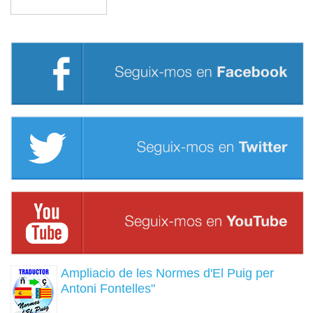
Buscar
Ampliacio de les Normes d'El Puig per
Antoni Fontelles"