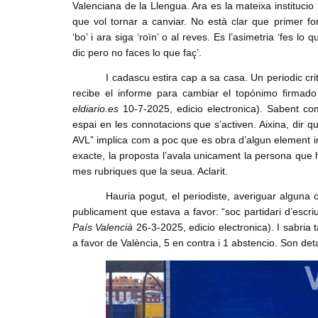
Valenciana de la Llengua. Ara es la mateixa institucio 
Denuncia social
que vol tornar a canviar. No està clar que primer fo
‘bo’ i ara siga ‘roïn’ o al reves. Es l’asimetria ‘fes lo q
ACNV
dic pero no faces lo que faç’.
Economia
I cadascu estira cap a sa casa. Un periodic cr
recibe el informe para cambiar el topónimo firmado
eldiario.es
10-7-2025, edicio electronica). Sabent co
espai en les connotacions que s’activen. Aixina, dir q
AVL” implica com a poc que es obra d’algun element in
exacte, la proposta l’avala unicament la persona que h
mes rubriques que la seua. Aclarit.
Hauria pogut, el periodiste, averiguar alguna
publicament que estava a favor: “soc partidari d’escri
País Valencià
26-3-2025, edicio electronica). I sabri
a favor de València, 5 en contra i 1 abstencio. Son det