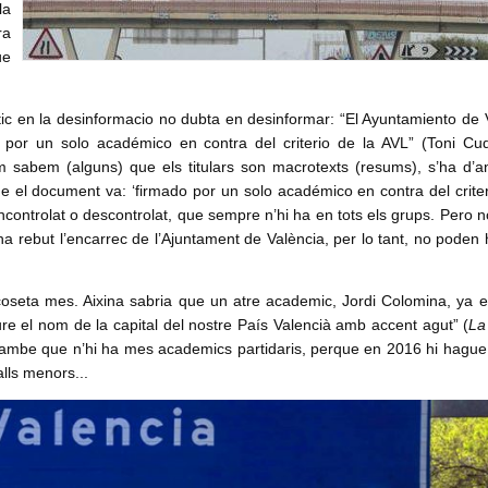
la
ra
ue
itic en la desinformacio no dubta en desinformar: “El Ayuntamiento de 
 por un solo académico en contra del criterio de la AVL” (Toni Cuq
m sabem (alguns) que els titulars son macrotexts (resums), s’ha d’a
ue el document va: ‘firmado por un solo académico en contra del criter
controlat o descontrolat, que sempre n’hi ha en tots els grups. Pero n
a rebut l’encarrec de l’Ajuntament de València, per lo tant, no poden 
 coseta mes. Aixina sabria que un atre academic, Jordi Colomina, ya 
ure el nom de la capital del nostre País Valencià amb accent agut” (
La
a tambe que n’hi ha mes academics partidaris, perque en 2016 hi hague
alls menors...