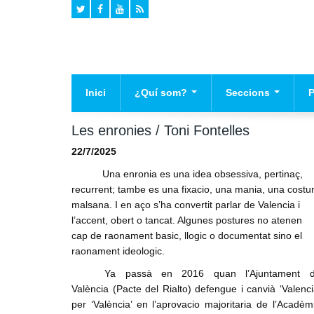
Inici
¿Quí som?
Seccions
Historia
Agenda
El
Les enronies / Toni Fontelles
Declaracio de Principis
Campanyes
Pr
22/7/2025
Na
Mig ambient
Una enronia es una idea obsessiva, pertinaç,
recurrent; tambe es una fixacio, una mania, una cost
Cultura
malsana. I en aço s’ha convertit parlar de Valencia i
Valencianisme
l’accent, obert o tancat. Algunes postures no atenen
cap de raonament basic, llogic o documentat sino el
Infraestructures
raonament ideologic.
Politica
Ya passà en 2016 quan l’Ajuntament 
Opinio
València (Pacte del Rialto) defengue i canvià ‘Valenci
per ‘València’ en l’aprovacio majoritaria de l’Acadèm
Societat