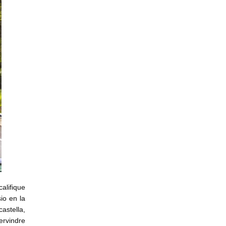
alifique
io en la
astella,
ervindre