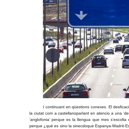
I continuant en qüestions conexes. El desficac
la ciutat com a castellanoparlant en atencio a una ‘d
‘anglofonia’ perque es la llengua que mes s’escolta en
perque ¿qué es sino la sinecdoque Espanya-Madrit-Espa