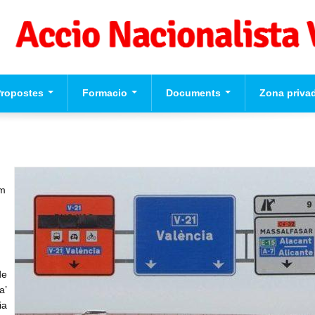
Propostes
Formacio
Documents
Zona priva
eccions Europees
Formacio per a
Videos
Usuari
*
valencianistes
ograma Politic d'Accio
cionalista Valenciana
Formacio dirigents
Contrasenya
*
Formacio complementaria
um
Normes d'El Puig
Crear nou con
Solicitar una 
contrasenya
de
a’
ia