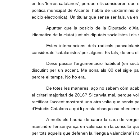
en les ‘terres catalanes’, perque ells consideren que
política municipal de Alicante: habla de «exterminio 
edicio electronica). Un titular que sense ser fals, va e
Apuntar que la posicio de la Diputacio d’Ala
idiomatica de la ciutat junt als diputats socialistes i e
Estes intervencions dels radicals pancatalan
considerats ‘catalanistes’ per alguns. Es fals, defenc el
Deixe passar l’argumentacio habitual (en sect
discutint per un accent. Me sona als 80 del sigle pa
perdre el temps. No ho era.
De totes les maneres, aço no sabem cóm acabar
el criteri majoritari de 2016? Si canvia mal, perque vo
rectificar l’accent mostrarà una atra volta que servix p
d’Estudis Catalans a qui li presta obsequiosa obedienc
A molts els hauria de caure la cara de vergon
mantindre l’ensenyança en valencià en la consulta que
per tots aquells que defenen la ‘llengua valenciana’ i no