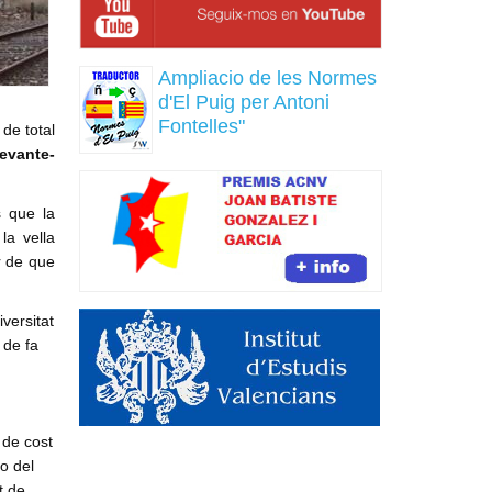
Ampliacio de les Normes
d'El Puig per Antoni
Fontelles"
 de total
evante-
s que la
la vella
r de que
versitat
 de fa
 de cost
o del
t de