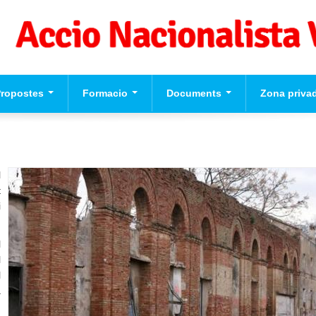
Propostes
Formacio
Documents
Zona priva
eccions Europees
Formacio per a
Videos
Usuari
*
valencianistes
ograma Politic d'Accio
cionalista Valenciana
Formacio dirigents
Contrasenya
*
l
Formacio complementaria
t
i
Normes d'El Puig
Crear nou con
Solicitar una 
l
contrasenya
l
l
a
u