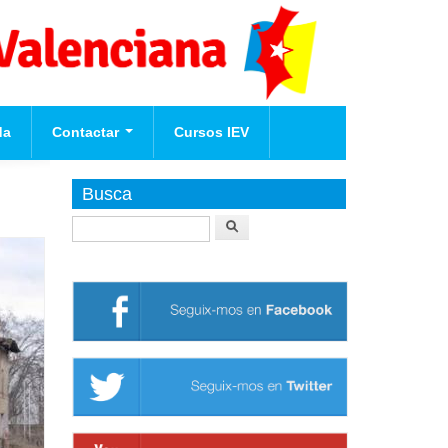
da
Contactar
Cursos IEV
Afilia't
Busca
Buscar
te
nova