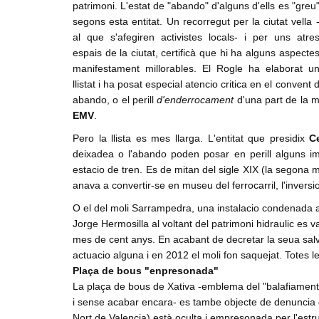
patrimoni. L'estat de "abando" d'alguns d'ells es "greu
Denuncia social
segons esta entitat. Un recorregut per la ciutat vella 
al que s'afegiren activistes locals- i per uns atre
ACNV
espais de la ciutat, certificà que hi ha alguns aspecte
Economia
manifestament millorables. El Rogle ha elaborat u
llistat i ha posat especial atencio critica en el convent 
abando, o el perill
d'enderrocament
d'una part de la m
EMV
.
Pero la llista es mes llarga. L'entitat que presidix
C
deixadea o l'abando poden posar en perill alguns imm
estacio de tren. Es de mitan del sigle XIX (la segona 
anava a convertir-se en museu del ferrocarril, l'invers
O el del moli Sarrampedra, una instalacio condenada al
Jorge Hermosilla al voltant del patrimoni hidraulic es 
mes de cent anys. En acabant de decretar la seua salvag
actuacio alguna i en 2012 el moli fon saquejat. Totes
Plaça de bous "enpresonada"
La plaça de bous de Xativa -emblema del "balafiament d
i sense acabar encara- es tambe objecte de denuncia d
Nort de Valencia) està oculta i empresonada per l'est