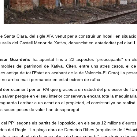
"
-
s
s
n
de Santa Clara, del sigle XIV, venut per a construir un hotel i en situacio
uralla del Castell Menor de Xativa, denunciat en anterioritat pel diari
L
esar Guardeño
ha apuntat fins a 22 aspectes "preocupants" en el
obles del patrimoni de Xativa. Citen, entre uns atres casos, el de 
mes antiga de tot l'Estat en acabant de la de Valencia-El Grao) i a pesa
io no arribà mai i permaneix en estat extrem de ruïna.
 derrocament per un PAI que gracies a un estudi del professor de l'Uni
va salvar perque en el seu interior conservava encara tota la maquinaria
uarda i arribar a un acort en el propietari, el consistori ya no realisà
 les seues peces de valor han desaparegut.
el PP" segons els partits de l'oposicio, en els seus 12 millons d'euros
es del Rogle. "La plaça obra de Demetrio Ribes (arquitecte de l'Estaci
ructura inacabada de la nova plaça de bous coberta", construïda damun