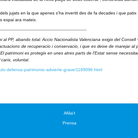
dels jujats en la que apenes s'ha invertit des de fa decades i que patix 
es espai ara mateix.
---------------------------------------------------------
i al PP, abando total. Accio Nacionalista Valenciana exigix del Consell 
actuacions de recuperacio i conservacio, i que es deixe de marejar al 
El patrimoni es protegix en unes atres parts de l'Estat sense necessitat
carix, voluntat.
ulo-defensa-patrimonio-advierte-grave/1189096.html
Afilia't
Prensa