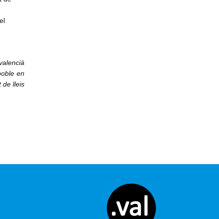
el
valencià
poble en
 de lleis