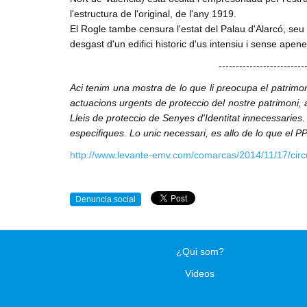
l'estructura de l'original, de l'any 1919.
El Rogle tambe censura l'estat del Palau d'Alarcó, seu 
desgast d'un edifici historic d'us intensiu i sense apen
-------------------------
Aci tenim una mostra de lo que li preocupa el patrimon
actuacions urgents de proteccio del nostre patrimoni, 
Lleis de proteccio de Senyes d'Identitat innecessaries. 
especifiques. Lo unic necessari, es allo de lo que el PP 
http://www.levante-emv.com/comarcas/2014/11/17/circ
Denuncia social
¿Qui som?
Videos