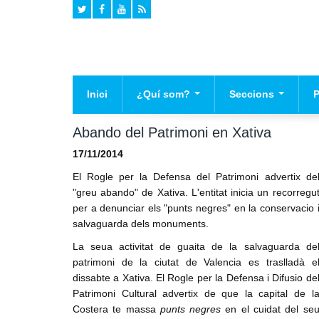
Inici
¿Quí som?
Seccions
Historia
Agenda
El
Abando del Patrimoni en Xativa
Declaracio de Principis
Campanyes
Pr
17/11/2014
Na
Mig ambient
El Rogle per la Defensa del Patrimoni advertix de
"greu abando" de Xativa. L'entitat inicia un recorregu
Cultura
per a denunciar els "punts negres" en la conservacio 
Valencianisme
salvaguarda dels monuments.
Infraestructures
La seua activitat de guaita de la salvaguarda de
patrimoni de la ciutat de Valencia es traslladà e
Politica
dissabte a Xativa. El Rogle per la Defensa i Difusio de
Opinio
Patrimoni Cultural advertix de que la capital de l
Costera te massa
punts negres
en el cuidat del se
Societat