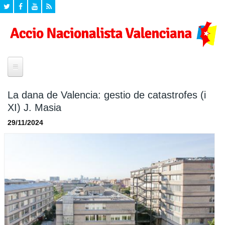
Inici
La dana de Valencia: gestio de catastrofes (i
XI) J. Masia
¿Quí som?
29/11/2024
Historia
Seccions
Declaracio de Principis
Agenda
Propostes
Campanyes
Eleccions Europees
Formacio
Mig ambient
Programa Politic d'Accio Nacionalista Valenciana
Formacio per a valencianistes
Documents
Cultura
Formacio dirigents
Valencianisme
Videos
Zona privada