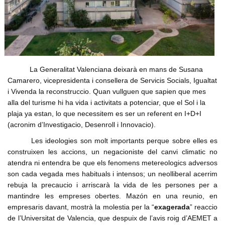
Formacio complementaria
Infraestructures
Usuari
*
Contactar
Normes d'El Puig
Politica
Afilia't
Cursos IEV
Opinio
Contrasenya
*
Societat
La Generalitat Valenciana deixarà en mans de Susana
Denuncia social
Camarero, vicepresidenta i consellera de Servicis Socials, Igualtat
Crear nou conte
i Vivenda la reconstruccio. Quan vullguen que sapien que mes
ACNV
Solicitar una nova contrasenya
alla del turisme hi ha vida i activitats a potenciar, que el Sol i la
Economia
plaja ya estan, lo que necessitem es ser un referent en I+D+I
(acronim d’Investigacio, Desenroll i Innovacio).
Les ideologies son molt importants perque sobre elles es
construixen les accions, un negacioniste del canvi climatic no
atendra ni entendra be que els fenomens metereologics adversos
son cada vegada mes habituals i intensos; un neolliberal acerrim
rebuja la precaucio i arriscarà la vida de les persones per a
mantindre les empreses obertes. Mazón en una reunio, en
empresaris davant, mostrà la molestia per la “
exagerada
” reaccio
de l’Universitat de Valencia, que despuix de l’avis roig d’AEMET a