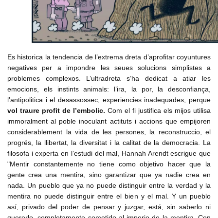
Es historica la tendencia de l’extrema dreta d’aprofitar coyuntures
negatives per a impondre les seues solucions simplistes a
problemes complexos. L’ultradreta s’ha dedicat a atiar les
emocions, els instints animals: l’ira, la por, la desconfiança,
l’antipolitica i el desassossec, experiencies inadequades, perque
vol traure profit de l’embolic.
Com el fi justifica els mijos utilisa
immoralment al poble inoculant actituts i accions que empijoren
considerablement la vida de les persones, la reconstruccio, el
progrés, la llibertat, la diversitat i la calitat de la democracia. La
filosofa i experta en l’estudi del mal, Hannah Arendt escrigue que
"Mentir constantemente no tiene como objetivo hacer que la
gente crea una mentira, sino garantizar que ya nadie crea en
nada. Un pueblo que ya no puede distinguir entre la verdad y la
mentira no puede distinguir entre el bien y el mal. Y un pueblo
así, privado del poder de pensar y juzgar, está, sin saberlo ni
quererlo, completamente sometido al imperio de la mentira. Con