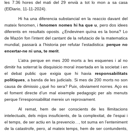
les 7:36 hores del mati del 29 envià a tot lo mon a sa casa
(ElDiario, 11-11-2024).
Hi ha una diferencia substancial en la reaccio davant del
mateix fenomen, i
fenomen nomes hi ha que u
, pero dos idees
diferents en resultats oposts. ¿Endevinen quína es la bona? Lo
de Mazón fon l’intent del cantant de la refutacio de la matematica
mundial, passarà a l’historia per refutar l’estadistica:
perque no
encertar-ne ni una, te merit
.
L’atra perque en mes 200 morts a les esquenes i al no
dimitir ha soterrat la disquisicio moral insertada en la societat i en
el debat public que exigia que hi havia
responsabilitats
politiques
, a banda de les judicials. Si mes de 200 morts no son
causa de dimissio ¿qué ho sera? Puix, obviament norres. Aço es
el foment directe d’un mal eixemple pedagogic per als menuts
perque l’irresponsabilitat mereix un reprovament.
Al remat, hem de ser conscients de les llimitacions
intelectuals, dels mijos insuficients, de la complexitat, de l’espai i
el temps, de ser actiu en la prevencio…, tot suma en l’enteniment
de la catastrofe, pero, al mateix temps, hem de ser contundents,