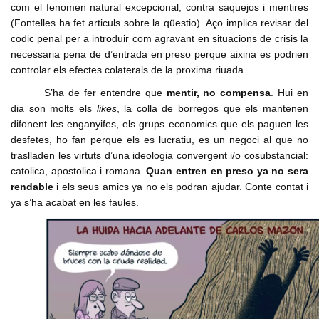
com el fenomen natural excepcional, contra saquejos i mentires
(Fontelles ha fet articuls sobre la qüestio). Aço implica revisar del
codic penal per a introduir com agravant en situacions de crisis la
necessaria pena de d’entrada en preso perque aixina es podrien
controlar els efectes colaterals de la proxima riuada.
S’ha de fer entendre que
mentir, no compensa
. Hui en
dia son molts els
likes
, la colla de borregos que els mantenen
difonent les enganyifes, els grups economics que els paguen les
desfetes, ho fan perque els es lucratiu, es un negoci al que no
traslladen les virtuts d’una ideologia convergent i/o cosubstancial:
catolica, apostolica i romana.
Quan entren en preso ya no sera
rendable
i els seus amics ya no els podran ajudar. Conte contat i
ya s’ha acabat en les faules.