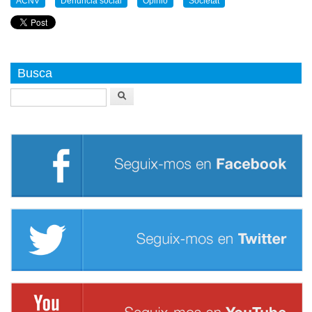
ACNV
Denuncia social
Opinio
Societat
Busca
Buscar