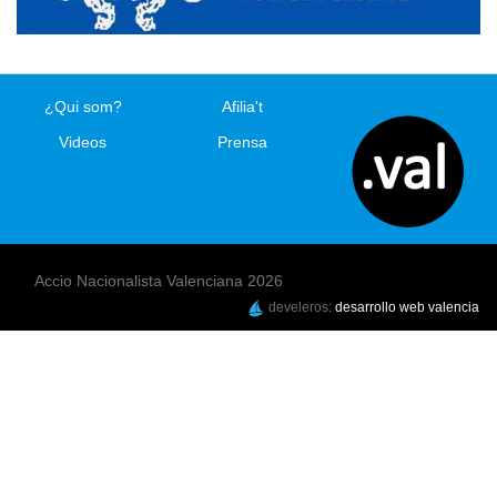
¿Qui som?
Afilia't
Videos
Prensa
Accio Nacionalista Valenciana 2026
develeros:
desarrollo web valencia