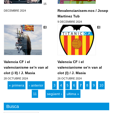
15
Revalencianisem-nos / Josep
DECEMBRE 2024
Martinez Tub
9 DECEMBRE 2024
Pagines
El
El
Valencia CF i el
Valencia CF i el
valencianisme se’n van al
valencianisme se’n van al
clot (i II) / J. Masia
clot (I) / J. Masia
28 OCTUBRE 2024
26 OCTUBRE 2024
« primera
‹ anterior
…
3
4
5
6
7
8
9
10
11
…
següent ›
ultima »
Busca