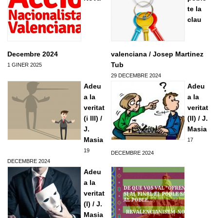
Formacio complementaria
Infraestructures
te la
Usuari
*
Contactar
clau
Normes d'El Puig
Politica
Afilia't
Cursos IEV
Opinio
Contrasenya
*
Decembre 2024
valenciana / Josep Martinez
Societat
Tub
1 GINER 2025
Denuncia social
29 DECEMBRE 2024
Crear nou conte
Adeu
Adeu
ACNV
Solicitar una nova contrasenya
a la
a la
Economia
veritat
veritat
(i III) /
(II) / J.
J.
Masia
Masia
17
19
DECEMBRE 2024
DECEMBRE 2024
Adeu
a la
veritat
(I) / J.
Masia