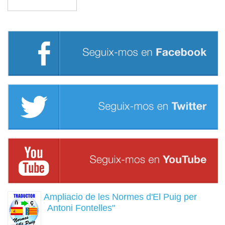
Buscar
Ampliacio de les Normes d'El Puig per
Antoni Fontelles"