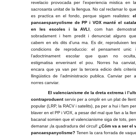
revelacio provocada per l’experiencia mistica en l
Denuncia social
sacrosanta unitat de la llengua. No cal reclamar lo qu
es practíca en el fondo, perque sigam realistes:
e
ACNV
pancaespanyolisme de PP i VOX manté el catal
Economia
en les escoles i la AVLl
, com han demostra
sobradament i hem predit i denunciat alguns qu
cabem en els dits d’una ma. Es dir, reproduixen le
condicions de reproduccio: el pensament unic 
l’adoctrinament escolar que quan no oculta
estigmatisa enverinant el pou. Norres ha canviat
encara que ya van per la tercera edicio dels criteri
llingüistics de l’administracio publica. Canviar per 
norres canviar.
El
valencianisme
de la dreta extrema i l’ult
contraproduent
servix per a omplir en un plat de lle
popular (LRP, la RACV i satelits), pa per a hui i fam p
blaver en el PP i VOX, a pesar del mal que fan a la ll
bacanal somien que el valencianisme siga de tots, per
demanar ¡la quadradura del circul!
¿Cóm va a ser el v
pancaespanyolisme?
Tenen la cara forrada de vaque