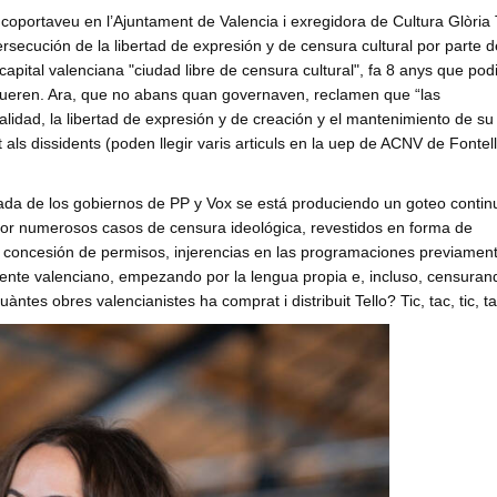
ortaveu en l’Ajuntament de Valencia i exregidora de Cultura Glòria T
secución de la libertad de expresión y de censura cultural por parte d
 capital valenciana "ciudad libre de censura cultural", fa 8 anys que pod
gueren. Ara, que no abans quan governaven, reclamen que “las
alidad, la libertad de expresión y de creación y el mantenimiento de su 
nt als dissidents (poden llegir varis articuls en la uep de ACNV de Fontel
 de los gobiernos de PP y Vox se está produciendo un goteo contin
a por numerosos casos de censura ideológica, revestidos en forma de
o concesión de permisos, injerencias en las programaciones previamen
ente valenciano, empezando por la lengua propia e, incluso, censuran
ntes obres valencianistes ha comprat i distribuit Tello? Tic, tac, tic, 