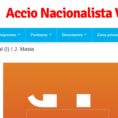
Propostes
Formacio
Documents
Zona priva
eccions Europees
Formacio per a
Videos
Usuari
*
l (I) / J. Masia
valencianistes
ograma Politic d'Accio
cionalista Valenciana
Formacio dirigents
Contrasenya
*
Formacio complementaria
Normes d'El Puig
Crear nou con
Solicitar una 
contrasenya
l
n
a