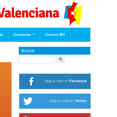
da
Contactar
Cursos IEV
Afilia't
Busca
Buscar
te
nova