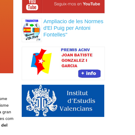
Ampliacio de les Normes
d'El Puig per Antoni
Fontelles"
isme
lisme
a gran
 es com
 del