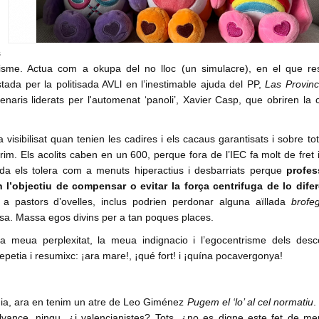
s
ïnisme. Actua com a okupa del no lloc (un simulacre), en el que re
istada per la politisada AVLl en l’inestimable ajuda del PP,
Las Provinc
aris liderats per l'automenat ‘panoli’, Xavier Casp, que obriren la 
sibilisat quan tenien les cadires i els cacaus garantisats i sobre to
larim. Els acolits caben en un 600, perque fora de l’IEC fa molt de fret 
orda els tolera com a menuts hiperactius i desbarriats perque
profes
’objectiu de compensar o evitar la força centrifuga de lo difere
a pastors d’ovelles, inclus podrien perdonar alguna aïllada
brofe
usa. Massa egos divins per a tan poques places.
a meua perplexitat, la meua indignacio i l’egocentrisme dels desc
etia i resumixc: ¡ara mare!, ¡qué fort! i ¡quína pocavergonya!
edia, ara en tenim un atre de Leo Giménez
Pugem el ‘lo’ al cel normatiu
.
alvance, ningu, ¿i valencianistes? Tots, ¿no es digne este fet de me