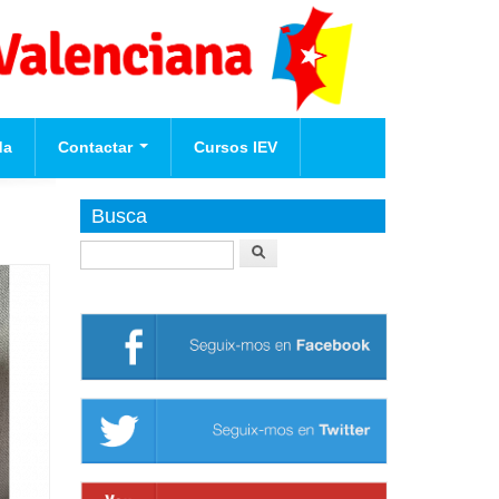
da
Contactar
Cursos IEV
Afilia't
Busca
Buscar
te
nova