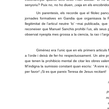
senyoriu? Puix no, no ho diuen, ¡vaja en els encobrido
Un parentesis, els recorde que el filolec panc
jornades formatives en Gandia que organisava la R
llegitimitat de l’articul neutre ‘lo’ −mai publicada, que
reconeixer que Manuel Sanchis prohibi l’us, als seus p
observat nyespla mes grossa a la ciencia, la rao i l’arg
Giménez era l’unic que en els primers articuls f
a l’orde i deixà de fer-ho respectuosament. Un atre pr
que tenen la prohibicio mental de citar les obres valen
M’indigna la sumissio constant quan escriu: “A vore si 
per favor! ¡Si es que pareix Teresa de Jesus recitant!
P
n