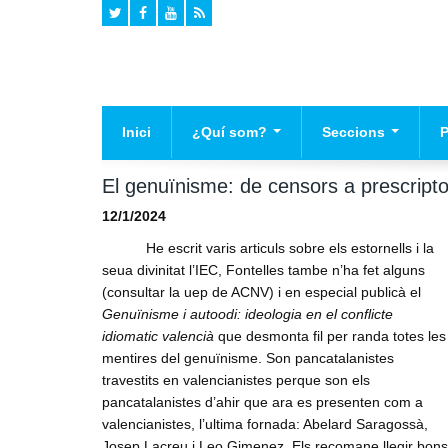
Inici
¿Quí som?
Seccions
Historia
Agenda
El
El genuïnisme: de censors a prescriptor
Declaracio de Principis
Campanyes
Pr
12/1/2024
Na
Mig ambient
He escrit varis articuls sobre els estornells i la
seua divinitat l’IEC, Fontelles tambe n’ha fet alguns
Cultura
(consultar la uep de ACNV) i en especial publicà el
Valencianisme
Genuïnisme i autoodi: ideologia en el conflicte
idiomatic valencià
que desmonta fil per randa totes les
Infraestructures
mentires del genuïnisme. Son pancatalanistes
Politica
travestits en valencianistes perque son els
pancatalanistes d’ahir que ara es presenten com a
Opinio
valencianistes, l’ultima fornada: Abelard Saragossà,
Societat
Josep Lacreu i Leo Gimenez. Els recomane llegir bons