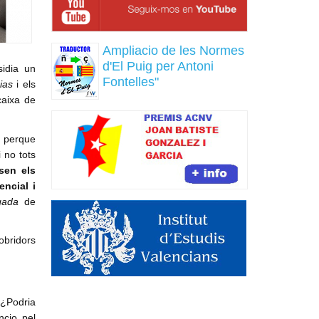
Ampliacio de les Normes
d'El Puig per Antoni
sidia un
Fontelles"
ias
i els
caixa de
t perque
i no tots
sen els
ncial i
gada
de
obridors
 ¿Podria
ncio pel