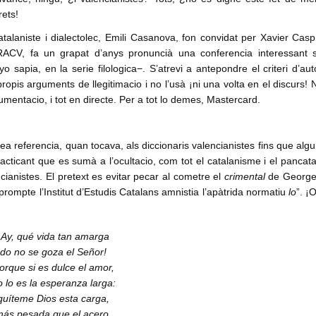
rets!
atalaniste i dialectolec, Emili Casanova, fon convidat per Xavier Cas
ACV, fa un grapat d’anys pronuncià una conferencia interessant 
 yo sapia, en la serie filologica−. S’atrevi a antepondre el criteri d’auto
ropis arguments de llegitimacio i no l’usà ¡ni una volta en el discurs! 
umentacio, i tot en directe. Per a tot lo demes, Mastercard.
ea referencia, quan tocava, als diccionaris valencianistes fins que algu
acticant que es sumà a l’ocultacio, com tot el catalanisme i el pancat
cianistes. El pretext es evitar pecar al cometre el
crimental
de George 
prompte l’Institut d’Estudis Catalans amnistia l’apàtrida normatiu
lo
”. ¡O
¡Ay, qué vida tan amarga
do no se goza el Señor!
orque si es dulce el amor,
o lo es la esperanza larga:
quíteme Dios esta carga,
más pesada que el acero,