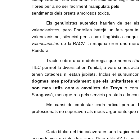
llibres per a no ser facilment manipulats pels
Denuncia social
sentiments dels orsets amorosos toxics.
ACNV
Els genuïnistes autentics haurien de ser el
Economia
valencianistes, pero Fontelles batejà un fals genu
valencianisme, silenciat per la pau llingüistica conqu
valencianistes
de la RACV, la majoria eren uns mercen
Pandora.
Tracte sobre una endoheregia que nomes s’ha vi
l’IEC permet la diversitat en l’unitat, a vore si nos ac
tenen catedres ni estan jubilats. Inclus el sursumc
dogmes mes profundament que els unitaristes en l
son mes utils com a cavallets de Troya
o com 
Saragossà, mes que res pels servicis prestats a la ca
Me cansi de contestar cada articul perque l
professionals no superaven als meus arguments que rep
Cada titular del trio calavera es una tragicom
escondrinyar quànts dels seus l’han utilisat? Li ho 