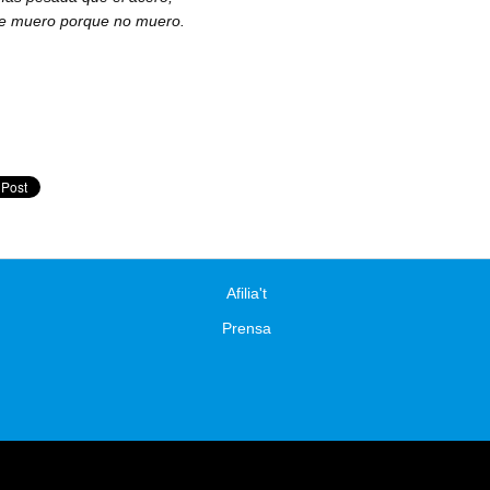
e muero porque no muero.
Afilia't
Prensa