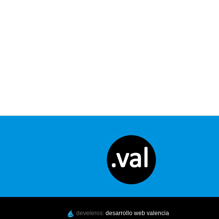
develeros:
desarrollo web valencia