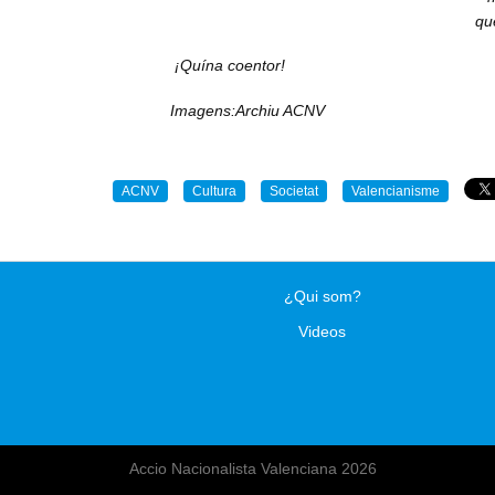
qu
¡Quína coentor!
Imagens:Archiu ACNV
ACNV
Cultura
Societat
Valencianisme
¿Qui som?
Videos
Accio Nacionalista Valenciana 2026