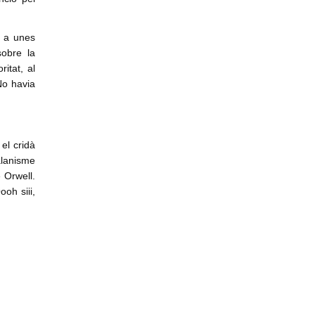
p a unes
sobre la
ritat, al
No havia
 el cridà
alanisme
Orwell.
ooh siii,