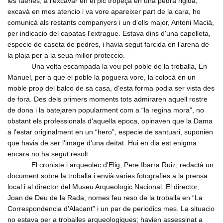
les faenes, a l'excavar en el pic tropeçà en una pedra rigida,
excavà en mes atencio i va vore apareixer part de la cara, ho
comunicà als restants companyers i un d'ells major, Antoni Macià,
per indicacio del capatas l'extrague. Estava dins d'una capelleta,
especie de caseta de pedres, i havia segut farcida en l’arena de
la plaja per a la seua millor proteccio.
Una volta escampada la veu pel poble de la troballa, En
Manuel, per a que el poble la poguera vore, la colocà en un
moble prop del balco de sa casa, d'esta forma podia ser vista des
de fora. Des dels primers moments tots admiraren aquell rostre
de dona i la batejaren popularment com a “la regina mora”, no
obstant els professionals d'aquella epoca, opinaven que la Dama
a l'estar originalment en un “hero”, especie de santuari, suponien
que havia de ser l'image d'una deïtat. Hui en dia est enigma
encara no ha segut resolt.
El croniste i arqueolec d'Elig, Pere Ibarra Ruiz, redactà un
document sobre la troballa i envià varies fotografies a la prensa
local i al director del Museu Arqueologic Nacional. El director,
Joan de Deu de la Rada, nomes feu reso de la troballa en “La
Correspondencia d'Alacant” i un par de periodics mes. La situacio
no estava per a troballes arqueologiques; havien assessinat a