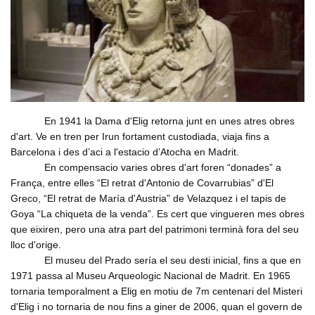
En 1941 la Dama d'Elig retorna junt en unes atres obres
d'art. Ve en tren per Irun fortament custodiada, viaja fins a
Barcelona i des d’aci a l'estacio d’Atocha en Madrit.
En compensacio varies obres d'art foren “donades” a
França, entre elles “El retrat d'Antonio de Covarrubias” d'El
Greco, “El retrat de María d'Austria” de Velazquez i el tapis de
Goya “La chiqueta de la venda”. Es cert que vingueren mes obres
que eixiren, pero una atra part del patrimoni terminà fora del seu
lloc d'orige.
El museu del Prado sería el seu desti inicial, fins a que en
1971 passa al Museu Arqueologic Nacional de Madrit. En 1965
tornaria temporalment a Elig en motiu de 7m centenari del Misteri
d'Elig i no tornaria de nou fins a giner de 2006, quan el govern de