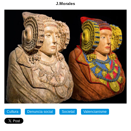
J.Morales
Cultura
Denuncia social
Societat
Valencianisme