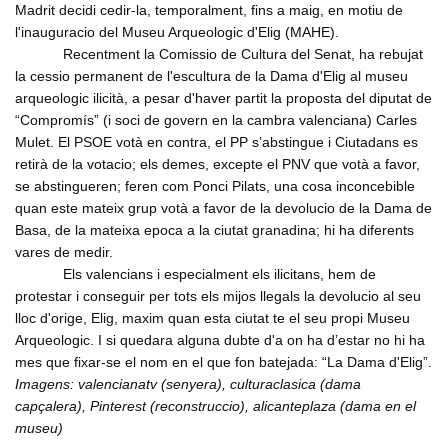
Madrit decidi cedir-la, temporalment, fins a maig, en motiu de
l'inauguracio del Museu Arqueologic d'Elig (MAHE).
Recentment la Comissio de Cultura del Senat, ha rebujat
la cessio permanent de l'escultura de la Dama d'Elig al museu
arqueologic ilicità, a pesar d'haver partit la proposta del diputat de
“Compromís” (i soci de govern en la cambra valenciana) Carles
Mulet. El PSOE votà en contra, el PP s’abstingue i Ciutadans es
retirà de la votacio; els demes, excepte el PNV que votà a favor,
se abstingueren; feren com Ponci Pilats, una cosa inconcebible
quan este mateix grup votà a favor de la devolucio de la Dama de
Basa, de la mateixa epoca a la ciutat granadina; hi ha diferents
vares de medir.
Els valencians i especialment els ilicitans, hem de
protestar i conseguir per tots els mijos llegals la devolucio al seu
lloc d'orige, Elig, maxim quan esta ciutat te el seu propi Museu
Arqueologic. I si quedara alguna dubte d'a on ha d’estar no hi ha
mes que fixar-se el nom en el que fon batejada: “La Dama d'Elig”.
Imagens: valencianatv (senyera), culturaclasica (dama
capçalera), Pinterest (reconstruccio), alicanteplaza (dama en el
museu)