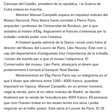
Cánovas del Castillo, president de la republica, i la Guerra de
Cuba estava en marcha.
Mentres Manuel Campello espera en inquietut noticies del
Museu Nacional, Pere Ibarra havia convidat a Pierre Paris,
arqueolec i professor de l'Universitat de Burdeus, per a que
assistira al misteri d'Elig, llogicament el frances s'interessà per la
troballa i solicità poder vore l'estatua.
A l'instant queda admirat de la Dama i envià unes fotos al
director del Museu del Louvre de Paris, Lleo Heuzey. Este com a
cap del departament d'antiguetats intui l'importancia de la troballa
i inicien els tramits per a que el museu l'adquirixca. El
Conservador del museu, Lleo Paris, alvançarà el diners que
posteriorment li tornarà el banquer Noel Bardac.
Mentrimentres en Elig Pierre Paris rep un telegrama en el
que li diuen que oferixca entre 1000 i 4000 francs, quantitat
important en l'epoca. Manuel Campello, en un primer moment,
negà la venda, pero al no rebre noticies de Madrit, se decidix
finalment per la venda de l'escultura per 4000 francs. Ell pensava
que com l'havien trobat en les seues terres era seua i podia
negociar en el millor postor. Este sería el Louvre de Paris. El 18