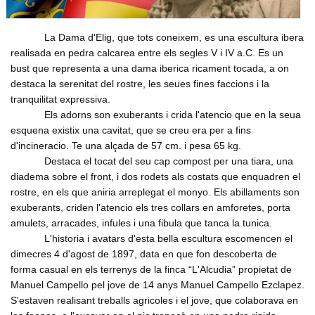
Formacio complementaria
Infraestructures
Usuari
*
Contactar
Normes d'El Puig
Politica
La Dama d'Elig, que tots coneixem, es una escultura ibera
realisada en pedra calcarea entre els segles V i IV a.C. Es un
Afilia't
Cursos IEV
Opinio
bust que representa a una dama iberica ricament tocada, a on
Contrasenya
*
Societat
destaca la serenitat del rostre, les seues fines faccions i la
tranquilitat expressiva.
Denuncia social
Els adorns son exuberants i crida l'atencio que en la seua
Crear nou conte
ACNV
esquena existix una cavitat, que se creu era per a fins
Solicitar una nova contrasenya
d'incineracio. Te una alçada de 57 cm. i pesa 65 kg.
Economia
Destaca el tocat del seu cap compost per una tiara, una
diadema sobre el front, i dos rodets als costats que enquadren el
rostre, en els que aniria arreplegat el monyo. Els abillaments son
exuberants, criden l'atencio els tres collars en amforetes, porta
amulets, arracades, infules i una fibula que tanca la tunica.
L'historia i avatars d'esta bella escultura escomencen el
dimecres 4 d'agost de 1897, data en que fon descoberta de
forma casual en els terrenys de la finca “L'Alcudia” propietat de
Manuel Campello pel jove de 14 anys Manuel Campello Ezclapez.
S'estaven realisant treballs agricoles i el jove, que colaborava en