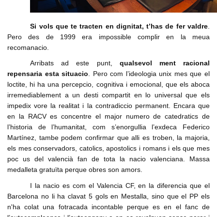
Si vols que te tracten en dignitat, t’has de fer valdre
.
Pero des de 1999 era impossible complir en la meua
recomanacio.
Arribats ad este punt,
qualsevol ment racional
repensaria esta situacio
. Pero com l’ideologia unix mes que el
loctite, hi ha una percepcio, cognitiva i emocional, que els aboca
irremediablement a un desti compartit en lo universal que els
impedix vore la realitat i la contradiccio permanent. Encara que
en la RACV es concentre el major numero de catedratics de
l’historia de l’humanitat, com s’enorgullia l’exdeca Federico
Martínez, tambe podem confirmar que alli es troben, la majoria,
els mes conservadors, catolics, apostolics i romans i els que mes
poc us del valencià fan de tota la nacio valenciana. Massa
medalleta gratuïta perque obres son amors.
I la nacio es com el Valencia CF, en la diferencia que el
Barcelona no li ha clavat 5 gols en Mestalla, sino que el PP els
n'ha colat una fotracada incontable perque es en el fanc de