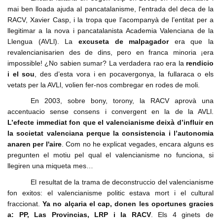
mai ben lloada ajuda al pancatalanisme, l'entrada del deca de la
RACV, Xavier Casp, i la tropa que l’acompanyà de l’entitat per a
llegitimar a la nova i pancatalanista Academia Valenciana de la
Llengua (AVLl). La
excuseta de malpagador
era que la
revalencianisarien des de dins, pero en franca minoria ¡era
impossible! ¿No sabien sumar? La verdadera rao era la
rendicio
i el sou
, des d’esta vora i en pocavergonya, la fullaraca o els
vetats per la AVLl, volien fer-nos combregar en rodes de moli.
En 2003, sobre bony, torony, la RACV aprovà una
accentuacio sense consens i convergent en la de la AVLl.
L’efecte immediat fon que el valencianisme deixà d’influir en
la societat valenciana perque la consistencia i l’autonomia
anaren per l'aire
. Com no he explicat vegades, encara alguns es
pregunten el motiu pel qual el valencianisme no funciona, si
llegiren una miqueta mes…
El resultat de la trama de deconstruccio del valencianisme
fon exitos: el valencianisme politic estava mort i el cultural
fraccionat.
Ya no alçaria el cap,
donen les oportunes gracies
a: PP, Las Provincias, LRP i la RACV
. Els 4 ginets de