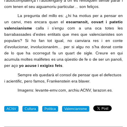
l’autocomplaença i l’autoengany a on es revolquen sense parar i
com tenen el seu aiguamoriu particular… son feliços.
La pregunta del millo es: ¿hi ha motius per a pensar en
un canvi, mes encara quan el
escarransit, covart i patetic
valencianisme
calla i s’engu com a una oca totes les
barrabassades d’estes entitats que mes que valencianistes son
populars? Si ho fan tot igual, no canviara res i en conte
d’evolucionar, involucionarém… per si algu no s’ha donat conte
de lo que ha ocorregut fa un quart de sigle. Creure en qui
acumula moltes malifetes es una qüestio de fe o de ser un panoli,
per aço
yo acuse i exigixc fets
.
Sempre els quedarà el consol de pensar que el defectuos
i acientific, pero famos, Frankenstein era blaver.
Imagens: levante-emv.com, archiu ACNV, larazon.es.
ACNV
Cultura
Politica
Valencianisme