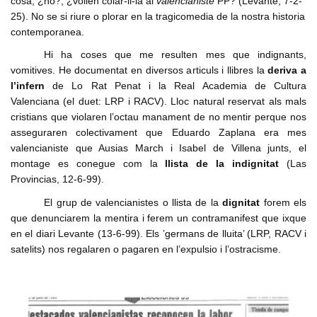
cosa, ¿no?, ¿volien colar-li-la al
valencianiste
PP? (Levante, 7-2-
25). No se si riure o plorar en la tragicomedia de la nostra historia
contemporanea.
Hi ha coses que me resulten mes que indignants,
vomitives. He documentat en diversos articuls i llibres la
deriva a
l’infern
de Lo Rat Penat i la Real Academia de Cultura
Valenciana (el duet: LRP i RACV). Lloc natural reservat als mals
cristians que violaren l’octau manament de no mentir perque nos
asseguraren colectivament que Eduardo Zaplana era mes
valencianiste que Ausias March i Isabel de Villena junts, el
montage es conegue com la
llista de la indignitat
(Las
Provincias, 12-6-99).
El grup de valencianistes o llista de la
dignitat
forem els
que denunciarem la mentira i ferem un contramanifest que ixque
en el diari Levante (13-6-99). Els ’germans de lluita’ (LRP, RACV i
satelits) nos regalaren o pagaren en l’expulsio i l’ostracisme.