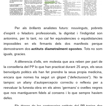
Per als
brillants
analistes futurs: nouvinguts, pobrets
d’espirit o feladors professionals, la dignitat i l’indignitat son
antonims, per lo tant, no cal fer equivalencies o equidistancies
impossibles en els firmants dels dos manifests perque
demostrarem dos
actituts
diametralment opostes
. Tots no som
iguals, gracies.
A diferencia d’ells, em molesta que ara reben per part de
la conselleria del PP lo que han practicat durant 25 anys, els seus
benvolguts politics els han fet prendre la seua propia medicina,
encara que nomes ha segut un glopet (“defectuosos”). No te
tampoc un afany d’autopercepcio correctiu o reflexiu per a
reevaluar la funesta obra en els atres ‘germans’ o ovelles negres
que nos mantiguerem fidels al consens i lo que sempre haviem
defes.
Els titaros de les centenaries entitats del PP tenien dos