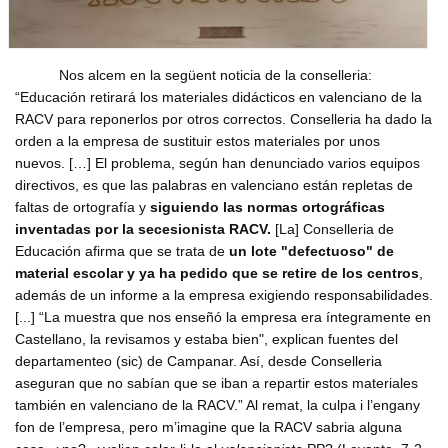
Formacio complementaria
Infraestructures
Usuari
*
Contactar
Normes d'El Puig
Politica
Nos alcem en la següent noticia de la conselleria:
Afilia't
Cursos IEV
Opinio
“Educación retirará los materiales didácticos en valenciano de la
Contrasenya
*
Societat
RACV para reponerlos por otros correctos. Conselleria ha dado la
orden a la empresa de sustituir estos materiales por unos
Denuncia social
nuevos. […] El problema, según han denunciado varios equipos
Crear nou conte
ACNV
directivos, es que las palabras en valenciano están repletas de
Solicitar una nova contrasenya
faltas de ortografía y
siguiendo las normas ortográficas
Economia
inventadas por la secesionista RACV.
[La] Conselleria de
Educación afirma que se trata de
un lote "defectuoso" de
material escolar y ya ha pedido que se retire de los centros
,
además de un informe a la empresa exigiendo responsabilidades.
[...] “La muestra que nos enseñó la empresa era íntegramente en
Castellano, la revisamos y estaba bien", explican fuentes del
departamenteo (sic) de Campanar. Así, desde Conselleria
aseguran que no sabían que se iban a repartir estos materiales
también en valenciano de la RACV.” Al remat, la culpa i l’engany
fon de l’empresa, pero m’imagine que la RACV sabria alguna