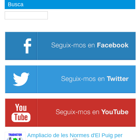
Busca
Buscar
Ampliacio de les Normes d'El Puig per