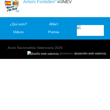
Antoni Fontelles"
¿Qui som?
Afilia't
Videos
Prensa
Accio Nacionalista Valenciana 2026
develeros:
desarrollo web valencia