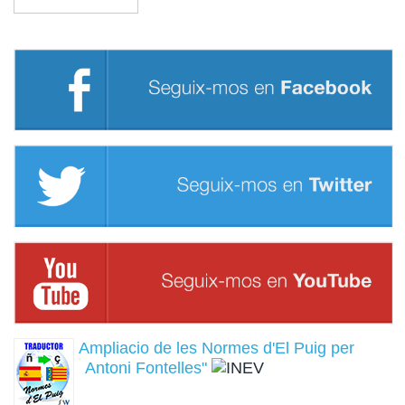
Ampliacio de les Normes d'El Puig per
Antoni Fontelles"