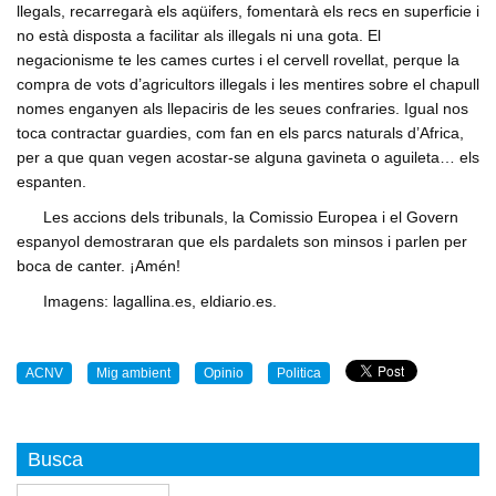
llegals, recarregarà els aqüifers, fomentarà els recs en superficie i
no està disposta a facilitar als illegals ni una gota. El
negacionisme te les cames curtes i el cervell rovellat, perque la
compra de vots d’agricultors illegals i les mentires sobre el chapull
nomes enganyen als llepaciris de les seues confraries. Igual nos
toca contractar guardies, com fan en els parcs naturals d’Africa,
per a que quan vegen acostar-se alguna gavineta o aguileta… els
espanten.
Les accions dels tribunals, la Comissio Europea i el Govern
espanyol demostraran que els pardalets son minsos i parlen per
boca de canter. ¡Amén!
Imagens: lagallina.es, eldiario.es.
ACNV
Mig ambient
Opinio
Politica
Busca
Buscar