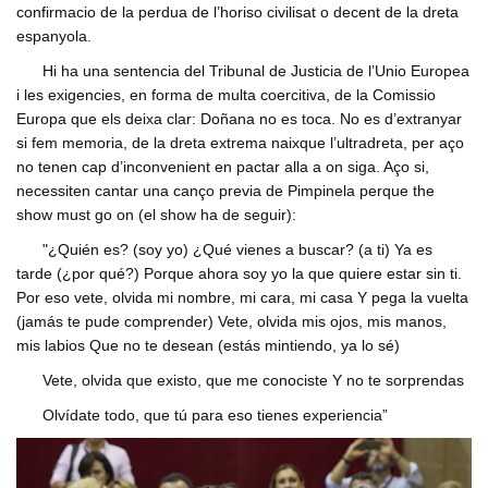
confirmacio de la perdua de l’horiso civilisat o decent de la dreta
espanyola.
Hi ha una sentencia del Tribunal de Justicia de l’Unio Europea
i les exigencies, en forma de multa coercitiva, de la Comissio
Europa que els deixa clar: Doñana no es toca. No es d’extranyar
si fem memoria, de la dreta extrema naixque l’ultradreta, per aço
no tenen cap d’inconvenient en pactar alla a on siga. Aço si,
necessiten cantar una canço previa de Pimpinela perque the
show must go on (el show ha de seguir):
"¿Quién es? (soy yo) ¿Qué vienes a buscar? (a ti) Ya es
tarde (¿por qué?) Porque ahora soy yo la que quiere estar sin ti.
Por eso vete, olvida mi nombre, mi cara, mi casa Y pega la vuelta
(jamás te pude comprender) Vete, olvida mis ojos, mis manos,
mis labios Que no te desean (estás mintiendo, ya lo sé)
Vete, olvida que existo, que me conociste Y no te sorprendas
Olvídate todo, que tú para eso tienes experiencia”