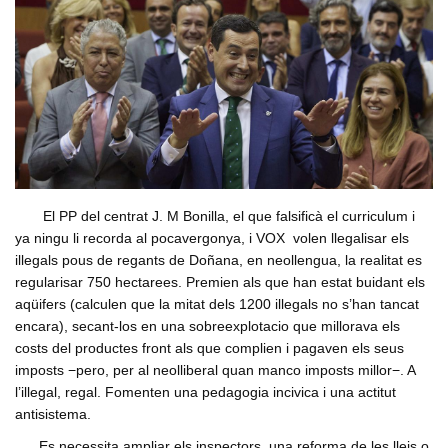
El PP del centrat J. M Bonilla, el que falsificà el curriculum i
ya ningu li recorda al pocavergonya, i VOX volen llegalisar els
illegals pous de regants de Doñana, en neollengua, la realitat es
regularisar 750 hectarees. Premien als que han estat buidant els
aqüifers (calculen que la mitat dels 1200 illegals no s’han tancat
encara), secant-los en una sobreexplotacio que millorava els
costs del productes front als que complien i pagaven els seus
imposts −pero, per al neolliberal quan manco imposts millor−. A
l’illegal, regal. Fomenten una pedagogia incivica i una actitut
antisistema.
Es necessita ampliar els inspectors, una reforma de les lleis o