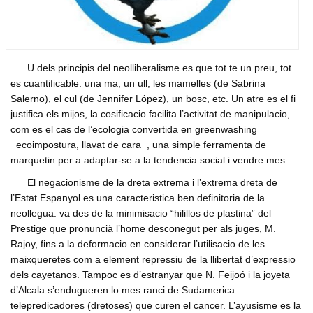
Formacio complementaria
Infraestructures
Usuari
*
Contactar
Normes d'El Puig
Politica
Afilia't
Cursos IEV
Opinio
U dels principis del neolliberalisme es que tot te un preu, tot
Contrasenya
*
Societat
es cuantificable: una ma, un ull, les mamelles (de Sabrina
Salerno), el cul (de Jennifer López), un bosc, etc. Un atre es el fi
Denuncia social
justifica els mijos, la cosificacio facilita l’activitat de manipulacio,
Crear nou conte
ACNV
com es el cas de l’ecologia convertida en greenwashing
Solicitar una nova contrasenya
−ecoimpostura, llavat de cara−, una simple ferramenta de
Economia
marquetin per a adaptar-se a la tendencia social i vendre mes.
El negacionisme de la dreta extrema i l’extrema dreta de
l’Estat Espanyol es una caracteristica ben definitoria de la
neollegua: va des de la minimisacio “hilillos de plastina” del
Prestige que pronuncià l’home desconegut per als juges, M.
Rajoy, fins a la deformacio en considerar l’utilisacio de les
maixqueretes com a element repressiu de la llibertat d’expressio
dels cayetanos. Tampoc es d’estranyar que N. Feijoó i la joyeta
d’Alcala s’endugueren lo mes ranci de Sudamerica:
telepredicadores (dretoses) que curen el cancer. L’ayusisme es la