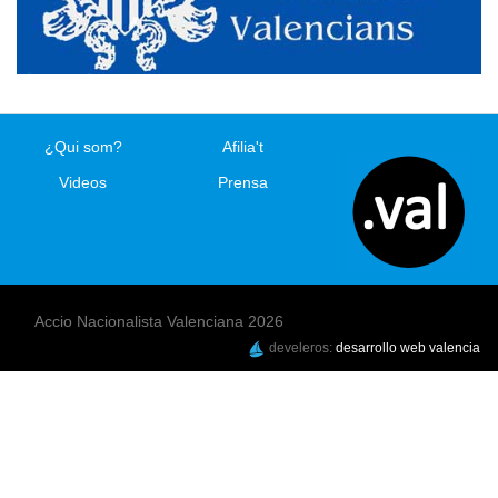
¿Qui som?
Afilia't
Videos
Prensa
Accio Nacionalista Valenciana 2026
develeros:
desarrollo web valencia