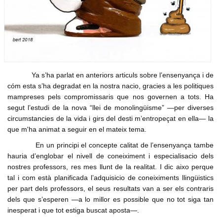
Formacio complementaria
Infraestructures
Usuari
*
Contactar
Normes d'El Puig
Politica
Afilia't
Cursos IEV
Opinio
Contrasenya
*
Societat
Denuncia social
Ya s’ha parlat en anteriors articuls sobre l’ensenyança i de
Crear nou conte
cóm esta s’ha degradat en la nostra nacio, gracies a les politiques
ACNV
Solicitar una nova contrasenya
mampreses pels compromissaris que nos governen a tots. Ha
Economia
segut l’estudi de la nova “llei de monolingüisme” ―per diverses
circumstancies de la vida i girs del desti m’entropeçat en ella― la
que m'ha animat a seguir en el mateix tema.
En un principi el concepte calitat de l’ensenyança tambe
hauria d’englobar el nivell de coneiximent i especialisacio dels
nostres professors, res mes llunt de la realitat. I dic aixo perque
tal i com està planificada l’adquisicio de coneiximents llingüistics
per part dels professors, el seus resultats van a ser els contraris
dels que s’esperen ―a lo millor es possible que no tot siga tan
inesperat i que tot estiga buscat aposta―.