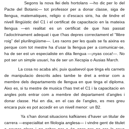
Segons la nova llei dels hortolans ―ho dic per lo del
Pacte del Botanic― tot professor per a donar classe, siga de
llengua, matematiques, religio o d’escacs siris, ha de tindre el
nivell llingüistic del C1 i el certificat de capacitacio en la mateixa
llengua ―en realitat es un certificat de que has passat
l’adoctrinament adequat i que t’has depres correctament el “llibre
roig” del plurilingüisme―. Les raons per les quals se fa aixina es
perque com tot mestre ha d’usar la llengua per a comunicar-se,
ha de ser est un especialiste en dita llengua ―¡nyas coca!―. No
pot ser un simple usuari, ha de ser un Xecspia o Ausias March.
La cosa no acaba ahi, puix qualsevol que tinga els carnets
de manipulacio descrits ades tambe te dret a entrar com a
membre dels departaments de llengua en que tinga el diploma.
Aixo es, si tu mestre de musica t’has tret el C1 i la capacitacio en
angles pots entrar com a membre del departament d’angles i
donar classe. Hui en dia, en el cas de l’angles, es mes greu
encara puix es pot accedir en un nivell menor: un B2.
Ya s’han donat situacions kafkianes d’haver un titular de
carrera ―especialitat en filologia anglesa― i vindre gent de titulet