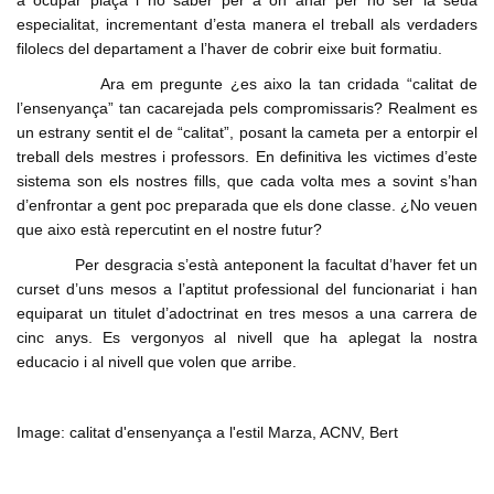
a ocupar plaça i no saber per a ón anar per no ser la seua
especialitat, incrementant d’esta manera el treball als verdaders
filolecs del departament a l’haver de cobrir eixe buit formatiu.
Ara em pregunte ¿es aixo la tan cridada “calitat de
l’ensenyança” tan cacarejada pels compromissaris? Realment es
un estrany sentit el de “calitat”, posant la cameta per a entorpir el
treball dels mestres i professors. En definitiva les victimes d’este
sistema son els nostres fills, que cada volta mes a sovint s’han
d’enfrontar a gent poc preparada que els done classe. ¿No veuen
que aixo està repercutint en el nostre futur?
Per desgracia s’està anteponent la facultat d’haver fet un
curset d’uns mesos a l’aptitut professional del funcionariat i han
equiparat un titulet d’adoctrinat en tres mesos a una carrera de
cinc anys. Es vergonyos al nivell que ha aplegat la nostra
educacio i al nivell que volen que arribe.
Image: calitat d'ensenyança a l'estil Marza, ACNV, Bert