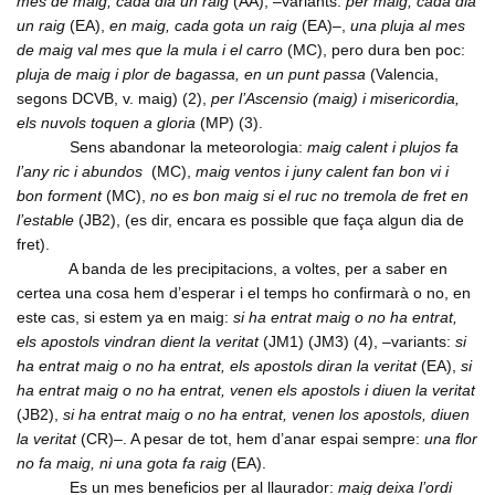
mes de maig, cada dia un raig
(AA), –variants:
per maig, cada dia
un raig
(EA),
en maig, cada gota un raig
(EA)–,
una pluja al mes
de maig val mes que la mula i el carro
(MC), pero dura ben poc:
pluja de maig i plor de bagassa, en un punt passa
(Valencia,
segons DCVB, v. maig) (2),
per l’Ascensio (maig) i misericordia,
els nuvols toquen a gloria
(MP) (3).
Sens abandonar la meteorologia:
maig calent i plujos fa
l’any ric i abundos
(MC),
maig ventos i juny calent fan bon vi i
bon forment
(MC),
no es bon maig si el ruc no tremola de fret en
l’estable
(JB2), (es dir, encara es possible que faça algun dia de
fret).
A banda de les precipitacions, a voltes, per a saber en
certea una cosa hem d’esperar i el temps ho confirmarà o no, en
este cas, si estem ya en maig:
si ha entrat maig o no ha entrat,
els apostols vindran dient la veritat
(JM1) (JM3) (4), –variants:
si
ha entrat maig o no ha entrat, els apostols diran la veritat
(EA),
si
ha entrat maig o no ha entrat, venen els apostols i diuen la veritat
(JB2),
si ha entrat maig o no ha entrat, venen los apostols, diuen
la veritat
(CR)–. A pesar de tot, hem d’anar espai sempre:
una flor
no fa maig, ni una gota fa raig
(EA).
Es un mes beneficios per al llaurador:
maig deixa l’ordi