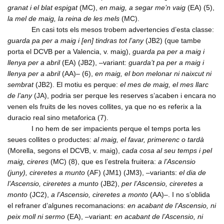
granat i el blat espigat
(MC),
en maig, a segar me’n vaig
(EA) (5),
la mel de maig, la reina de les mels
(MC).
En casi tots els mesos trobem advertencies d’esta classe:
guarda pa per a maig i [en] tindras tot l’any
(JB2) (que tambe
porta el DCVB per a Valencia, v. maig),
guarda pa per a maig i
llenya per a abril
(EA) (JB2), –variant:
guarda’t pa per a maig i
llenya per a abril
(AA)– (6),
en maig, el bon melonar ni naixcut ni
sembrat
(JB2). El motiu es perque:
el mes de maig, el mes llarc
de l’any
(JA), podria ser perque les reserves s’acaben i encara no
venen els fruits de les noves collites, ya que no es referix a la
duracio real sino metaforica (7).
I no hem de ser impacients perque el temps porta les
seues collites o productes:
al maig, el favar, primerenc o tardà
(Morella, segons el DCVB, v. maig),
cada cosa al seu temps i pel
maig, cireres
(MC) (8), que es l’estrela fruitera:
a l’Ascensio
(juny), cireretes a munto
(AF) (JM1) (JM3), –variants:
el dia de
l’Ascensio, cireretes a munto
(JB2),
per l’Ascensio, cireretes a
monto
(JC2),
a l’Ascensio, cireretes a monto
(AA)–. I no s’oblida
el refraner d’algunes recomanacions:
en acabant de l’Ascensio, ni
peix moll ni sermo
(EA), –variant:
en acabant de l’Ascensio, ni