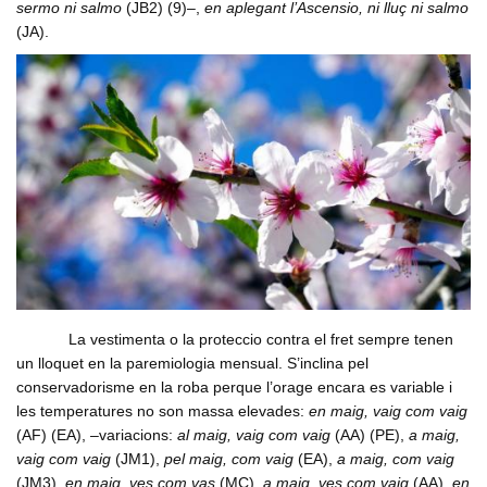
sermo ni salmo
(JB2) (9)–,
en aplegant l’Ascensio, ni lluç ni salmo
(JA).
La vestimenta o la proteccio contra el fret sempre tenen
un lloquet en la paremiologia mensual. S’inclina pel
conservadorisme en la roba perque l’orage encara es variable i
les temperatures no son massa elevades:
en maig, vaig com vaig
(AF) (EA), –variacions:
al maig, vaig com vaig
(AA) (PE),
a maig,
vaig com vaig
(JM1),
pel maig, com vaig
(EA),
a maig, com vaig
(JM3),
en maig, ves com vas
(MC),
a maig, ves com vaig
(AA),
en