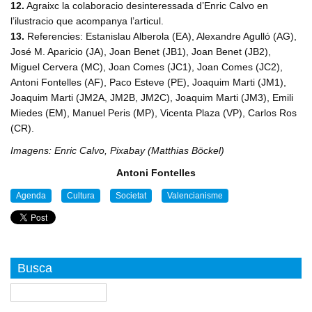
12.
Agraixc la colaboracio desinteressada d’Enric Calvo en
l’ilustracio que acompanya l’articul.
13.
Referencies: Estanislau Alberola (EA), Alexandre Agulló (AG),
José M. Aparicio (JA), Joan Benet (JB1), Joan Benet (JB2),
Miguel Cervera (MC), Joan Comes (JC1), Joan Comes (JC2),
Antoni Fontelles (AF), Paco Esteve (PE), Joaquim Marti (JM1),
Joaquim Marti (JM2A, JM2B, JM2C), Joaquim Marti (JM3), Emili
Miedes (EM), Manuel Peris (MP), Vicenta Plaza (VP), Carlos Ros
(CR).
Imagens: Enric Calvo, Pixabay (Matthias Böckel)
Antoni Fontelles
Agenda
Cultura
Societat
Valencianisme
Busca
Buscar