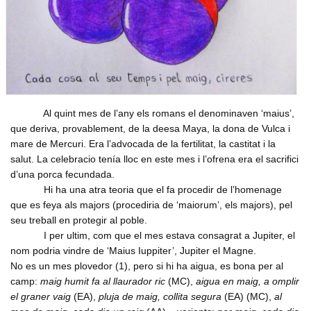
Formacio complementaria
Infraestructures
Usuari
*
Contactar
Normes d'El Puig
Politica
Afilia't
Cursos IEV
Opinio
Contrasenya
*
Societat
Denuncia social
Al quint mes de l’any els romans el denominaven ‘maius’,
Crear nou conte
ACNV
que deriva, provablement, de la deesa Maya, la dona de Vulca i
Solicitar una nova contrasenya
mare de Mercuri. Era l’advocada de la fertilitat, la castitat i la
Economia
salut. La celebracio tenía lloc en este mes i l’ofrena era el sacrifici
d’una porca fecundada.
Hi ha una atra teoria que el fa procedir de l’homenage
que es feya als majors (procediria de ‘maiorum’, els majors), pel
seu treball en protegir al poble.
I per ultim, com que el mes estava consagrat a Jupiter, el
nom podria vindre de ‘Maius Iuppiter’, Jupiter el Magne.
No es un mes plovedor (1), pero si hi ha aigua, es bona per al
camp:
maig humit fa al llaurador ric
(MC),
aigua en maig, a omplir
el graner vaig
(EA),
pluja de maig, collita segura
(EA) (MC),
al