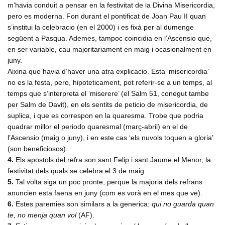
m’havia conduit a pensar en la festivitat de la Divina Misericordia,
pero es moderna. Fon durant el pontificat de Joan Pau II quan
s’institui la celebracio (en el 2000) i es fixà per al dumenge
següent a Pasqua. Ademes, tampoc coincidia en l’Ascensio que,
en ser variable, cau majoritariament en maig i ocasionalment en
juny.
Aixina que havia d’haver una atra explicacio. Esta ‘misericordia’
no es la festa, pero, hipoteticament, pot referir-se a un temps, al
temps que s’interpreta el ‘miserere’ (el Salm 51, conegut tambe
per Salm de Davit), en els sentits de peticio de misericordia, de
suplica, i que es correspon en la quaresma. Trobe que podria
quadrar millor el periodo quaresmal (març-abril) en el de
l’Ascensio (maig o juny), i en este cas ‘els nuvols toquen a gloria’
(son beneficiosos).
4.
Els apostols del refra son sant Felip i sant Jaume el Menor, la
festivitat dels quals se celebra el 3 de maig.
5.
Tal volta siga un poc pronte, perque la majoria dels refrans
anuncien esta faena en juny (com es vorà en el mes que ve).
6.
Estes paremies son similars a la generica:
qui no guarda quan
te, no menja quan vol
(AF).