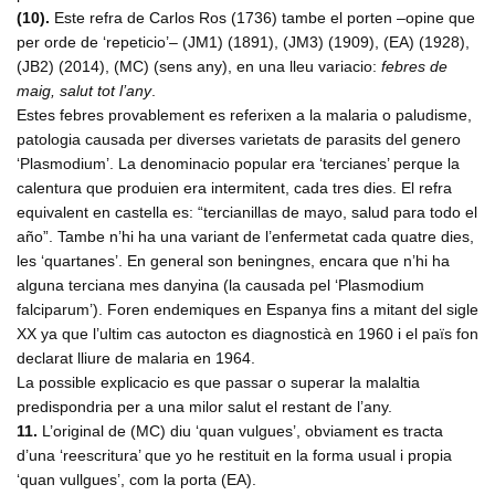
(10).
Este refra de Carlos Ros (1736) tambe el porten –opine que
per orde de ‘repeticio’– (JM1) (1891), (JM3) (1909), (EA) (1928),
(JB2) (2014), (MC) (sens any), en una lleu variacio:
febres de
maig, salut tot l’any
.
Estes febres provablement es referixen a la malaria o paludisme,
patologia causada per diverses varietats de parasits del genero
‘Plasmodium’. La denominacio popular era ‘tercianes’ perque la
calentura que produien era intermitent, cada tres dies. El refra
equivalent en castella es: “tercianillas de mayo, salud para todo el
año”. Tambe n’hi ha una variant de l’enfermetat cada quatre dies,
les ‘quartanes’. En general son beningnes, encara que n’hi ha
alguna terciana mes danyina (la causada pel ‘Plasmodium
falciparum’). Foren endemiques en Espanya fins a mitant del sigle
XX ya que l’ultim cas autocton es diagnosticà en 1960 i el païs fon
declarat lliure de malaria en 1964.
La possible explicacio es que passar o superar la malaltia
predispondria per a una milor salut el restant de l’any.
11.
L’original de (MC) diu ‘quan vulgues’, obviament es tracta
d’una ‘reescritura’ que yo he restituit en la forma usual i propia
‘quan vullgues’, com la porta (EA).