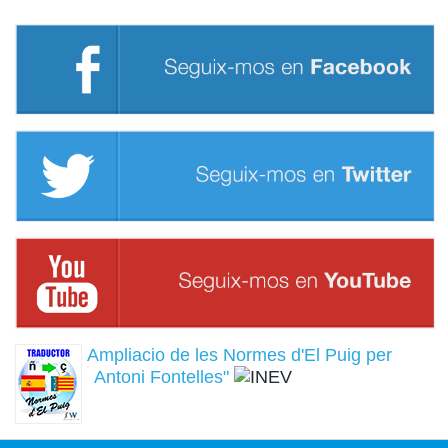
Ampliacio de les Normes d'El Puig per
Antoni Fontelles"