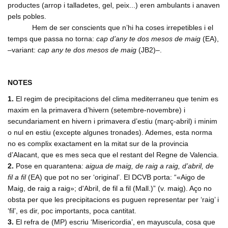
productes (arrop i talladetes, gel, peix...) eren ambulants i anaven
pels pobles.
Hem de ser conscients que n’hi ha coses irrepetibles i el
temps que passa no torna:
cap d’any te dos mesos de maig
(EA),
–variant:
cap any te dos mesos de maig
(JB2)–.
NOTES
1.
El regim de precipitacions del clima mediterraneu que tenim es
maxim en la primavera d’hivern (setembre-novembre) i
secundariament en hivern i primavera d’estiu (març-abril) i minim
o nul en estiu (excepte algunes tronades). Ademes, esta norma
no es complix exactament en la mitat sur de la provincia
d’Alacant, que es mes seca que el restant del Regne de Valencia.
2.
Pose en quarantena:
aigua de maig, de raig a raig, d’abril, de
fil a fil
(EA) que pot no ser ‘original’. El DCVB porta: “«Aigo de
Maig, de raig a raig»; d'Abril, de fil a fil (Mall.)” (v. maig). Aço no
obsta per que les precipitacions es puguen representar per ‘raig’ i
‘fil’, es dir, poc importants, poca cantitat.
3.
El refra de (MP) escriu ‘Misericordia’, en mayuscula, cosa que