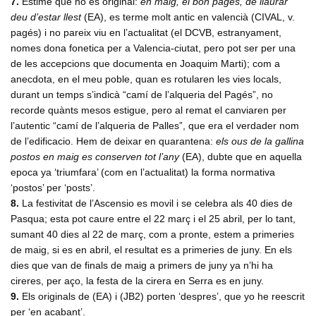
7.
Estime que no es original:
en maig, el bon pagés, de llaurar
deu d’estar llest
(EA), es terme molt antic en valencià (CIVAL, v.
pagés) i no pareix viu en l’actualitat (el DCVB, estranyament,
nomes dona fonetica per a Valencia-ciutat, pero pot ser per una
de les accepcions que documenta en Joaquim Marti); com a
anecdota, en el meu poble, quan es rotularen les vies locals,
durant un temps s’indicà “camí de l’alqueria del Pagés”, no
recorde quànts mesos estigue, pero al remat el canviaren per
l’autentic “camí de l’alqueria de Palles”, que era el verdader nom
de l’edificacio. Hem de deixar en quarantena:
els ous de la gallina
postos en maig es conserven tot l’any
(EA), dubte que en aquella
epoca ya ‘triumfara’ (com en l’actualitat) la forma normativa
‘postos’ per ‘posts’.
8.
La festivitat de l’Ascensio es movil i se celebra als 40 dies de
Pasqua; esta pot caure entre el 22 març i el 25 abril, per lo tant,
sumant 40 dies al 22 de març, com a pronte, estem a primeries
de maig, si es en abril, el resultat es a primeries de juny. En els
dies que van de finals de maig a primers de juny ya n’hi ha
cireres, per aço, la festa de la cirera en Serra es en juny.
9.
Els originals de (EA) i (JB2) porten ‘despres’, que yo he reescrit
per ‘en acabant’.