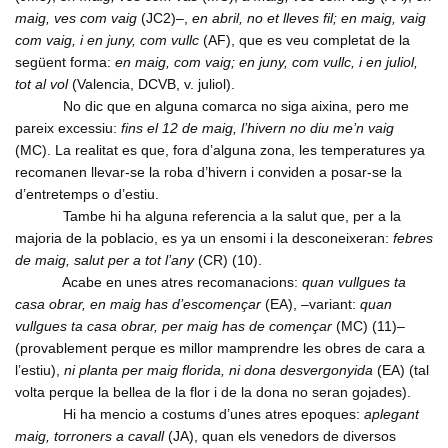
maig, ves com vaig
(JC2)–,
en abril, no et lleves fil; en maig, vaig
com vaig, i en juny, com vullc
(AF), que es veu completat de la
següent forma:
en maig, com vaig; en juny, com vullc, i en juliol,
tot al vol
(Valencia, DCVB, v. juliol).
No dic que en alguna comarca no siga aixina, pero me
pareix excessiu:
fins el 12 de maig, l’hivern no diu me’n vaig
(MC). La realitat es que, fora d’alguna zona, les temperatures ya
recomanen llevar-se la roba d’hivern i conviden a posar-se la
d’entretemps o d’estiu.
Tambe hi ha alguna referencia a la salut que, per a la
majoria de la poblacio, es ya un ensomi i la desconeixeran:
febres
de maig, salut per a tot l’any
(CR) (10).
Acabe en unes atres recomanacions:
quan vullgues ta
casa obrar, en maig has d’escomençar
(EA), –variant:
quan
vullgues ta casa obrar, per maig has de començar
(MC) (11)–
(provablement perque es millor mamprendre les obres de cara a
l’estiu),
ni planta per maig florida, ni dona desvergonyida
(EA) (tal
volta perque la bellea de la flor i de la dona no seran gojades).
Hi ha mencio a costums d’unes atres epoques:
aplegant
maig, torroners a cavall
(JA), quan els venedors de diversos