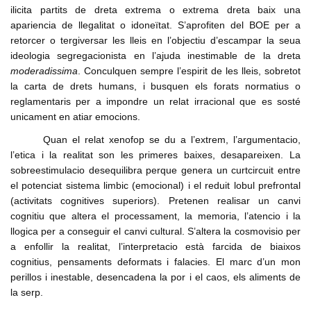
ilicita partits de dreta extrema o extrema dreta baix una
apariencia de llegalitat o idoneïtat. S’aprofiten del BOE per a
retorcer o tergiversar les lleis en l’objectiu d’escampar la seua
ideologia segregacionista en l’ajuda inestimable de la dreta
moderadissima
. Conculquen sempre l’espirit de les lleis, sobretot
la carta de drets humans, i busquen els forats normatius o
reglamentaris per a impondre un relat irracional que es sosté
unicament en atiar emocions.
Quan el relat xenofop se du a l’extrem, l’argumentacio,
l’etica i la realitat son les primeres baixes, desapareixen. La
sobreestimulacio desequilibra perque genera un curtcircuit entre
el potenciat sistema limbic (emocional) i el reduit lobul prefrontal
(activitats cognitives superiors). Pretenen realisar un canvi
cognitiu que altera el processament, la memoria, l’atencio i la
llogica per a conseguir el canvi cultural. S’altera la cosmovisio per
a enfollir la realitat, l’interpretacio està farcida de biaixos
cognitius, pensaments deformats i falacies. El marc d’un mon
perillos i inestable, desencadena la por i el caos, els aliments de
la serp.