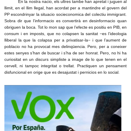
En la nostra nacio, els ultres tambe han apretat i juguen al
llimit, en el llim llegal, han acordat per a mantindre el govern del
PP escondrinyar la situacio socieconomica del colectiu immigrant.
Sobra dir que l’informacio es convertirà en desinformacio quan
obriguen la boca. Tot lo mon sap que l’efecte es positiu en PIB, en
consum i en imposts, que no colapsen la sanitat −es l’ideologia
lliberal la que la colapsa per a privatisar-la− i que l’aument de
poblacio no ha provocat mes delinqüencia. Pero, per a coneixer
estes senyes s’han de buscar i s’ha de ser honrat. Pero, no hi ha
curiositat en un discurs simpliste a image de lo que tenen en el
cervell, ni tampoc integritat o trellat. Practiquen un pensament
disfuncional en orige que es desajustat i pernicios en lo social.