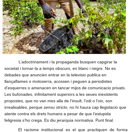
Formacio complementaria
Infraestructures
Usuari
*
Contactar
Normes d'El Puig
Politica
Afilia't
Cursos IEV
Opinio
Contrasenya
*
Societat
Denuncia social
Crear nou conte
ACNV
Solicitar una nova contrasenya
L’adoctrinament i la propaganda busquen capgirar la
Economia
societat i tornar-la a temps obscurs, en blanc i negre. No es
debades que anuncien entrar en la televisio publica en
llançaflames o motoserra, acossen i peguen a periodistes
d’esquerres o amenacen en tancar mijos de comunicacio privats.
Les bufonades, infinitament superiors a les seues inexistents
propostes, que no van mes alla de l’insult, l’odi o l’oix, son
irrealisables, perque
sensu stricto
, no hi haura cap llegislacio que
atente contra els drets humans a pesar de que l’estupida
feligresia s’ho crega. Es diu jerarquia normativa. Punt final.
El racisme institucional es el que practiquen de forma