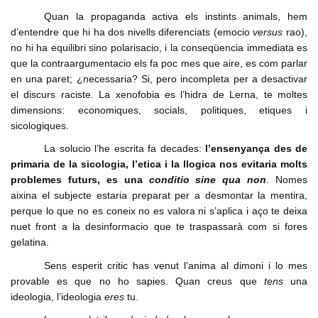
Quan la propaganda activa els instints animals, hem
d’entendre que hi ha dos nivells diferenciats (emocio
versus
rao),
no hi ha equilibri sino polarisacio, i la conseqüencia immediata es
que la contraargumentacio els fa poc mes que aire, es com parlar
en una paret; ¿necessaria? Si, pero incompleta per a desactivar
el discurs raciste. La xenofobia es l’hidra de Lerna, te moltes
dimensions: economiques, socials, politiques, etiques i
sicologiques.
La solucio l’he escrita fa decades:
l’ensenyança des de
primaria de la sicologia, l’etica i la llogica nos evitaria molts
problemes futurs, es una
conditio sine qua non
. Nomes
aixina el subjecte estaria preparat per a desmontar la mentira,
perque lo que no es coneix no es valora ni s’aplica i aço te deixa
nuet front a la desinformacio que te traspassarà com si fores
gelatina.
Sens esperit critic has venut l’anima al dimoni i lo mes
provable es que no ho sapies. Quan creus que
tens
una
ideologia, l’ideologia
eres
tu.