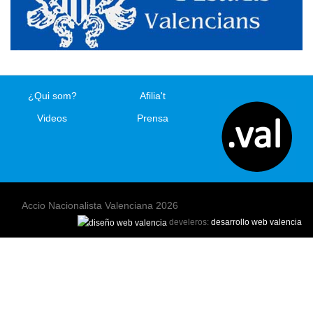
¿Qui som?
Afilia't
Videos
Prensa
Accio Nacionalista Valenciana 2026
develeros:
desarrollo web valencia