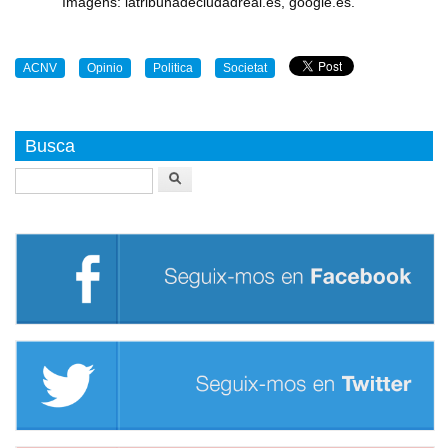
Imagens: latribunadeciudadreal.es, google.es.
ACNV
Opinio
Politica
Societat
Busca
Buscar