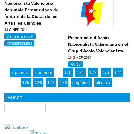
Nacionalista Valenciana
denuncia l´estat ruinos de l
´entorn de la Ciutat de les
Arts i les Ciencies
13 GINER 2014
Denuncia social
Presentacio d'Accio
Infraestructures
Nacionalista Valenciana en el
Grup d'Accio Valencianista
13 GINER 2014
ACNV
« primera
‹ anterior
…
170
171
172
173
174
175
176
177
178
següent ›
ultima »
Busca
Buscar