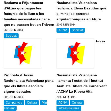
Reclama a l'Ajuntament
Nacionalista Valenciana
Campanyes
Eleccions Europees
d'Alzira que pague les
reclama a Elena Bastidas que
Formacio
Mig ambient
factures de la llum a les
elimine les barreres
Programa Politic d'Accio Nacionalista Valenciana
families necessitades per a
Formacio per a valencianistes
arquitectoniques en Alzira
Documents
Cultura
que no passen fret en l'hivern
20 GINER 2014
Formacio dirigents
Valencianisme
Videos
26 GINER 2014
ACNV
Societat
Zona privada
Formacio complementaria
Societat
Infraestructures
Accio
Usuari
*
Contactar
Normes d'El Puig
Politica
Afilia't
Cursos IEV
Opinio
Contrasenya
*
Societat
Denuncia social
Crear nou conte
Proposta d´Accio
Nacionalista Valenciana
ACNV
Solicitar una nova contrasenya
Nacionalista Valenciana per a
llamenta l´estat de l´Institut
que els llibres escolars
Arabiste Ribera de Carcaixent
Economia
siguen debades
/ ACNV La Ribera Alta
20 GINER 2014
20 GINER 2014
Campanyes
Cultura
Mig
ACNV
Cultura
ambient
Infraestructures