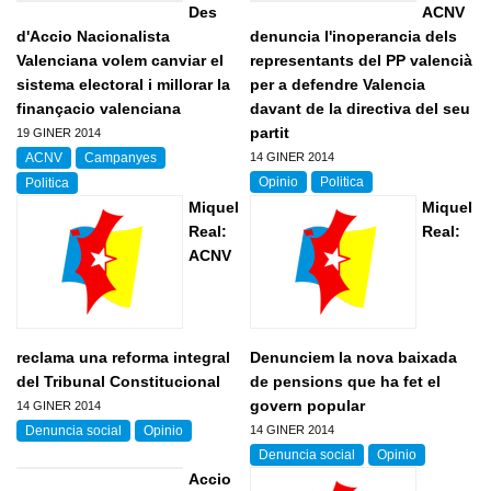
Des
ACNV
d'Accio Nacionalista
denuncia l'inoperancia dels
Valenciana volem canviar el
representants del PP valencià
sistema electoral i millorar la
per a defendre Valencia
finançacio valenciana
davant de la directiva del seu
partit
19 GINER 2014
ACNV
Campanyes
14 GINER 2014
Opinio
Politica
Politica
Miquel
Miquel
Real:
Real:
ACNV
reclama una reforma integral
Denunciem la nova baixada
del Tribunal Constitucional
de pensions que ha fet el
govern popular
14 GINER 2014
Denuncia social
Opinio
14 GINER 2014
Denuncia social
Opinio
Pagines
Accio