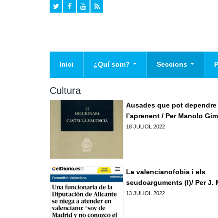
Inici
¿Quí som?
Seccions
Historia
Agenda
El
Cultura
Declaracio de Principis
Campanyes
Pr
Ausades que pot dependre
Na
l’aprenent / Per Manolo Gi
Mig ambient
18 JULIOL 2022
Cultura
Valencianisme
Infraestructures
La valencianofobia i els
seudoarguments (I)/ Per J. 
Politica
13 JULIOL 2022
Opinio
Societat