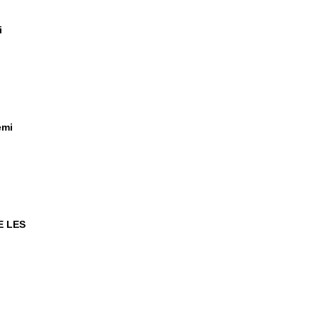
i
emi
E LES