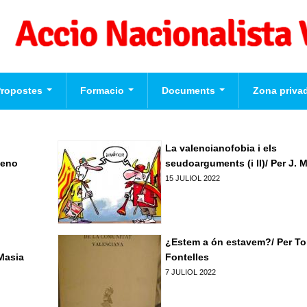
Propostes
Formacio
Documents
Zona priva
eccions Europees
Formacio per a
Videos
Usuari
*
valencianistes
ograma Politic d'Accio
La valencianofobia i els
cionalista Valenciana
Formacio dirigents
meno
seudoarguments (i II)/ Per J. 
Contrasenya
*
15 JULIOL 2022
Formacio complementaria
Normes d'El Puig
Crear nou con
Solicitar una 
contrasenya
¿Estem a ón estavem?/ Per To
Masia
Fontelles
7 JULIOL 2022