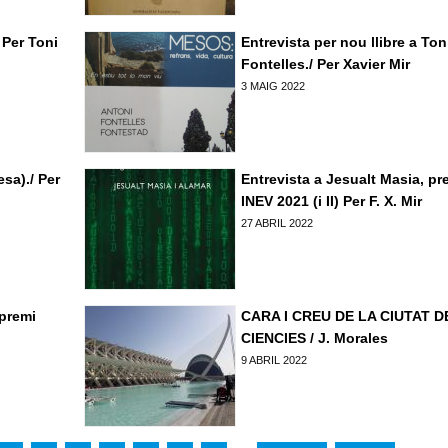
 Per Toni
Entrevista per nou llibre a Ton
Fontelles./ Per Xavier Mir
3 MAIG 2022
esa)./ Per
Entrevista a Jesualt Masia, pr
INEV 2021 (i II) Per F. X. Mir
27 ABRIL 2022
 premi
CARA I CREU DE LA CIUTAT D
CIENCIES / J. Morales
9 ABRIL 2022