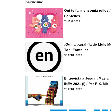
Denuncia social
Qui te fam, ensomia rollos /
ACNV
Fontelles.
7 MAIG 2022
Economia
¡Quína barra! (la de Lluís M
Toni Fontelles.
30 ABRIL 2022
Pagines
Entrevista a Jesualt Masia,
INEV 2021 (I)./ Per F. X. Mir
25 ABRIL 2022