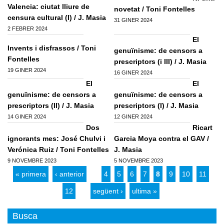
Formacio complementaria
Valencia: ciutat lliure de
Infraestructures
novetat / Toni Fontelles
Usuari
*
censura cultural (I) / J. Masia
Contactar
Normes d'El Puig
31 GINER 2024
Politica
2 FEBRER 2024
Afilia't
El
Cursos IEV
Opinio
Invents i disfrassos / Toni
Contrasenya
*
genuïnisme: de censors a
Societat
Fontelles
prescriptors (i III) / J. Masia
19 GINER 2024
16 GINER 2024
Denuncia social
Crear nou conte
El
El
ACNV
Solicitar una nova contrasenya
genuïnisme: de censors a
genuïnisme: de censors a
prescriptors (II) / J. Masia
prescriptors (I) / J. Masia
Economia
14 GINER 2024
12 GINER 2024
Pagines
Dos
Ricart
ignorants mes: José Chulvi i
Garcia Moya contra el GAV /
Verónica Ruiz / Toni Fontelles
J. Masia
9 NOVEMBRE 2023
5 NOVEMBRE 2023
« primera
‹ anterior
…
4
5
6
7
8
9
10
11
12
…
següent ›
ultima »
Busca