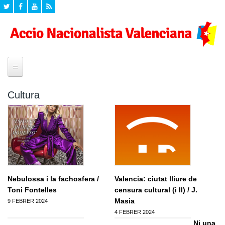
Inici
Cultura
¿Quí som?
Historia
Seccions
Declaracio de Principis
Agenda
Propostes
Campanyes
Eleccions Europees
Formacio
Nebulossa i la fachosfera /
Valencia: ciutat lliure de
Mig ambient
Toni Fontelles
censura cultural (i II) / J.
Programa Politic d'Accio Nacionalista Valenciana
Formacio per a valencianistes
Documents
Cultura
Masia
9 FEBRER 2024
Formacio dirigents
4 FEBRER 2024
Valencianisme
Videos
Zona privada
Ni una