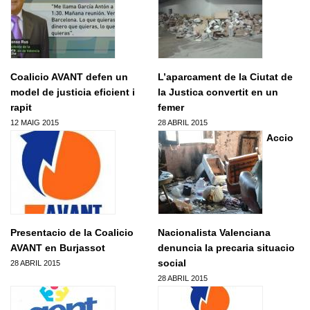
Formacio complementaria
Infraestructures
Usuari
*
Contactar
Normes d'El Puig
Politica
Afilia't
Cursos IEV
Opinio
Contrasenya
*
Coalicio AVANT defen un
L’aparcament de la Ciutat de
Societat
model de justicia eficient i
la Justica convertit en un
Denuncia social
rapit
femer
Crear nou conte
12 MAIG 2015
28 ABRIL 2015
ACNV
Solicitar una nova contrasenya
Accio
Economia
Presentacio de la Coalicio
Nacionalista Valenciana
AVANT en Burjassot
denuncia la precaria situacio
social
28 ABRIL 2015
28 ABRIL 2015