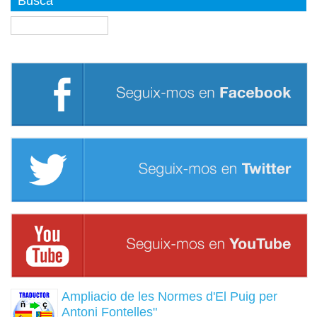
Busca
Buscar
Ampliacio de les Normes d'El Puig per
Antoni Fontelles"