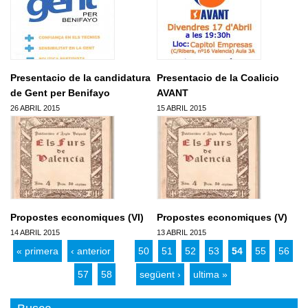
Presentacio de la candidatura
Presentacio de la Coalicio
de Gent per Benifayo
AVANT
26 ABRIL 2015
15 ABRIL 2015
Pagines
Propostes economiques (VI)
Propostes economiques (V)
14 ABRIL 2015
13 ABRIL 2015
« primera
‹ anterior
…
50
51
52
53
54
55
56
57
58
…
següent ›
ultima »